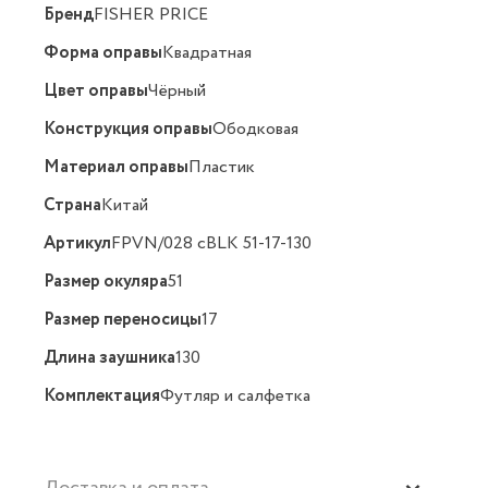
Бренд
FISHER PRICE
Форма оправы
Квадратная
Цвет оправы
Чёрный
Конструкция оправы
Ободковая
Материал оправы
Пластик
Страна
Китай
Артикул
FPVN/028 cBLK 51-17-130
Размер окуляра
51
Размер переносицы
17
Длина заушника
130
Комплектация
Футляр и салфетка
Доставка и оплата