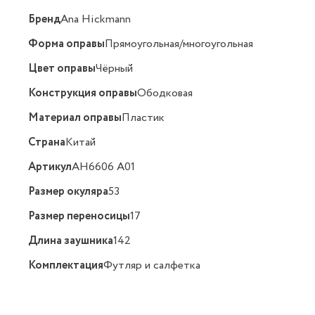
Бренд
Ana Hickmann
Форма оправы
Прямоугольная/многоугольная
Цвет оправы
Чёрный
Конструкция оправы
Ободковая
Материал оправы
Пластик
Страна
Китай
Артикул
AH6606 A01
Размер окуляра
53
Размер переносицы
17
Длина заушника
142
Комплектация
Футляр и салфетка