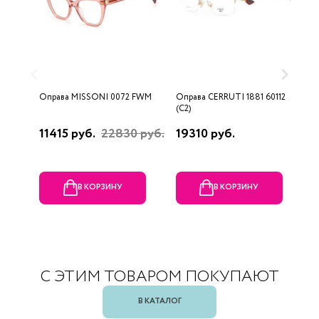
Оправа MISSONI 0072 FWM
Оправа CERRUTI 1881 60112
О
(C2)
(
11415 руб.
22830 руб.
19310 руб.
1
В КОРЗИНУ
В КОРЗИНУ
С ЭТИМ ТОВАРОМ ПОКУПАЮТ
В КАТАЛОГ