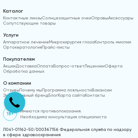
Каталог
Контактные линзы
Солнцезащитные очки
Оправы
Аксессуары
Сопутствующие товары
Услуги
Аппаратное лечение
Микрохирургия глаза
Контроль миопии
Ортокератология
Прайс-листы
Покупателям
Акции
Доставка
Оплата
Вопрос-ответ
Лицензии
Оферта
Обработка данных
О компании
Отзывы
Почему мы
Программа лояльности
Вакансии
Эксклюзивный бренд
Блог
Карта сайта
Контакты
Имеются противопоказания.
18+
Необходима консультация специалиста
Л041-01162-50/000367156 Федеральная служба по надзору
в сфере здравоохранения