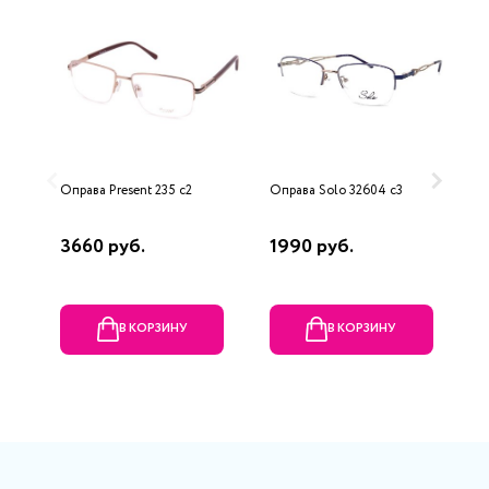
Оправа Present 235 с2
Оправа Solo 32604 c3
О
E
3660 руб.
1990 руб.
1
В КОРЗИНУ
В КОРЗИНУ