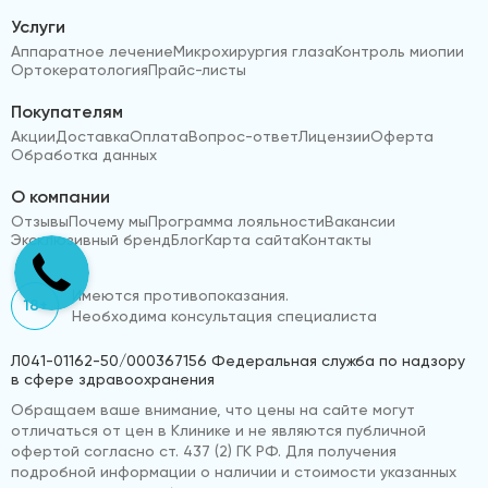
Услуги
Аппаратное лечение
Микрохирургия глаза
Контроль миопии
Ортокератология
Прайс-листы
Покупателям
Акции
Доставка
Оплата
Вопрос-ответ
Лицензии
Оферта
Обработка данных
О компании
Отзывы
Почему мы
Программа лояльности
Вакансии
Эксклюзивный бренд
Блог
Карта сайта
Контакты
Имеются противопоказания.
18+
Необходима консультация специалиста
Л041-01162-50/000367156 Федеральная служба по надзору
в сфере здравоохранения
Обращаем ваше внимание, что цены на сайте могут
отличаться от цен в Клинике и не являются публичной
офертой согласно ст. 437 (2) ГК РФ. Для получения
подробной информации о наличии и стоимости указанных