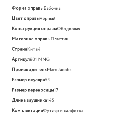
Форма оправы
Бабочка
Цвет оправы
Чёрный
Конструкция оправы
Ободковая
Материал оправы
Пластик
Страна
Китай
Артикул
801 MNG
Производитель
Marc Jacobs
Размер окуляра
53
Размер переносицы
17
Длина заушника
145
Комплектация
Футляр и салфетка