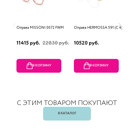
Оправа MISSONI 0072 FWM
Оправа HERMOSSA 591 (C 4)
О
0
11415 руб.
22830 руб.
10520 руб.
4
В КОРЗИНУ
В КОРЗИНУ
С ЭТИМ ТОВАРОМ ПОКУПАЮТ
В КАТАЛОГ