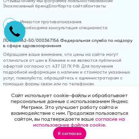
Отзывы
Почему мы
Программа лояльности
Вакансии
Эксклюзивный бренд
Блог
Карта сайта
Контакты
Имеются противопоказания.
18+
Необходима консультация специалиста
Л041-01162-50/000367156 Федеральная служба по надзору
в сфере здравоохранения
Обращаем ваше внимание, что цены на сайте могут
отличаться от цен в Клинике и не являются публичной
офертой согласно ст. 437 (2) ГК РФ. Для получения
подробной информации о наличии и стоимости указанных
услуг, пожалуйста, обращайтесь к администраторам с
помощью формы связи или по телефонам.
Сайт использует cookie-файлы и обрабатывает
персональные данные с использованием Яндекс
© 2026 «ВижуВсё»
Реквизиты компании
Метрики. Это улучшает работу сайта и
Политика обработки персональных данных
взаимодействие с ним. Продолжая пользоваться
Продвижение сайта
Medmaps
сайтом, вы подтверждаете ваше
согласие на
использование файлов cookie
.
Я согласен
Главная
Услуги
Корзина
Избранное
Профиль