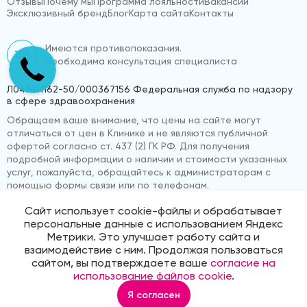
Отзывы
Почему мы
Программа лояльности
Вакансии
Эксклюзивный бренд
Блог
Карта сайта
Контакты
Имеются противопоказания.
18+
Необходима консультация специалиста
Л041-01162-50/000367156 Федеральная служба по надзору
в сфере здравоохранения
Обращаем ваше внимание, что цены на сайте могут
отличаться от цен в Клинике и не являются публичной
офертой согласно ст. 437 (2) ГК РФ. Для получения
подробной информации о наличии и стоимости указанных
услуг, пожалуйста, обращайтесь к администраторам с
помощью формы связи или по телефонам.
Сайт использует cookie-файлы и обрабатывает
персональные данные с использованием Яндекс
© 2026 «ВижуВсё»
Реквизиты компании
Метрики. Это улучшает работу сайта и
Политика обработки персональных данных
взаимодействие с ним. Продолжая пользоваться
Продвижение сайта
Medmaps
сайтом, вы подтверждаете ваше
согласие на
использование файлов cookie
.
Я согласен
Главная
Услуги
Корзина
Избранное
Профиль