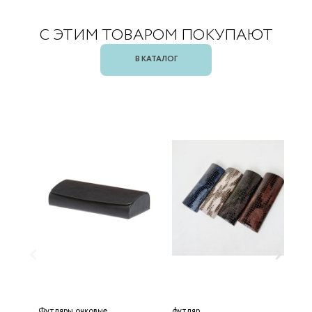
С ЭТИМ ТОВАРОМ ПОКУПАЮТ
В КАТАЛОГ
Футляры очковые
футляр
Ф