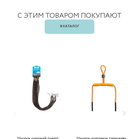
С ЭТИМ ТОВАРОМ ПОКУПАЮТ
В КАТАЛОГ
Шнурок широкий (шелк)
Шнурок-поплавок (оранжевый)
Ф