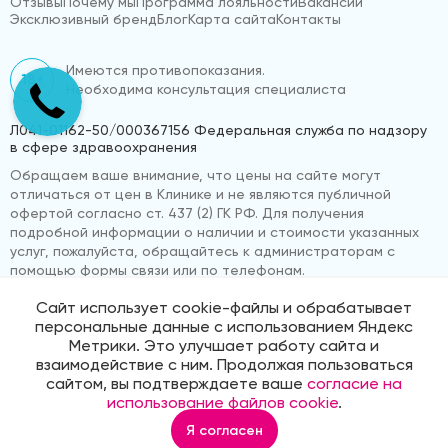
Отзывы
Почему мы
Программа лояльности
Вакансии
Эксклюзивный бренд
Блог
Карта сайта
Контакты
Имеются противопоказания.
18+
Необходима консультация специалиста
Л041-01162-50/000367156 Федеральная служба по надзору
в сфере здравоохранения
Обращаем ваше внимание, что цены на сайте могут
отличаться от цен в Клинике и не являются публичной
офертой согласно ст. 437 (2) ГК РФ. Для получения
подробной информации о наличии и стоимости указанных
услуг, пожалуйста, обращайтесь к администраторам с
помощью формы связи или по телефонам.
Сайт использует cookie-файлы и обрабатывает
персональные данные с использованием Яндекс
© 2026 «ВижуВсё»
Реквизиты компании
Метрики. Это улучшает работу сайта и
Политика обработки персональных данных
взаимодействие с ним. Продолжая пользоваться
Продвижение сайта
Medmaps
сайтом, вы подтверждаете ваше
согласие на
использование файлов cookie
.
Я согласен
Главная
Услуги
Корзина
Избранное
Профиль