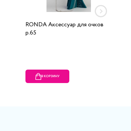
RONDA Аксессуар для очков
Футляр
р.65
1060 ру
В КОРЗИНУ
В