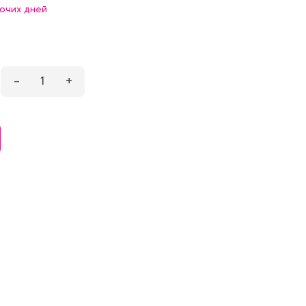
бочих дней
–
1
+