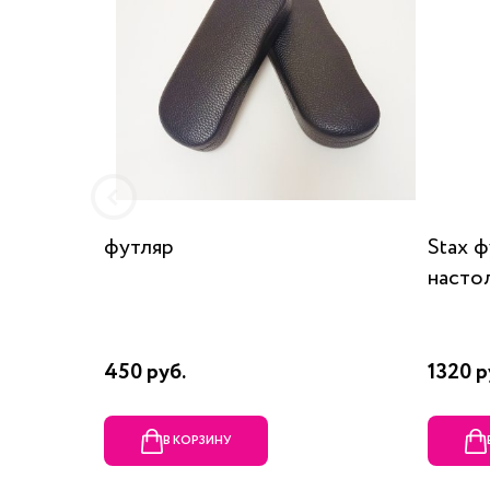
футляр
Stax 
насто
450 руб.
1320 р
В КОРЗИНУ