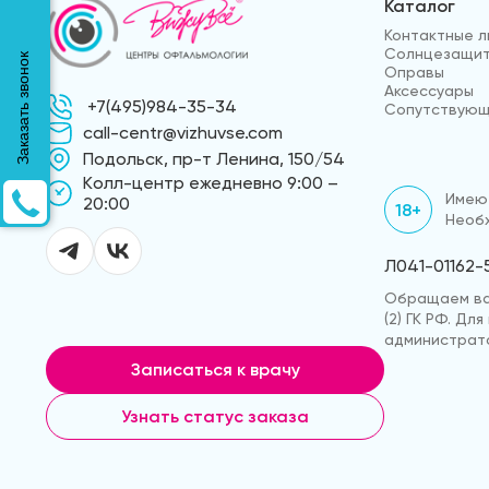
Каталог
Контактные л
Солнцезащит
Заказать звонок
Оправы
Аксессуары
+7(495)984-35-34
Сопутствующ
call-centr@vizhuvse.com
Подольск, пр-т Ленина, 150/54
Kолл-центр ежедневно 9:00 –
Имеют
20:00
18+
Необх
Л041-01162-
Обращаем ваш
(2) ГК РФ. Д
администрато
Записаться к врачу
Узнать статус заказа