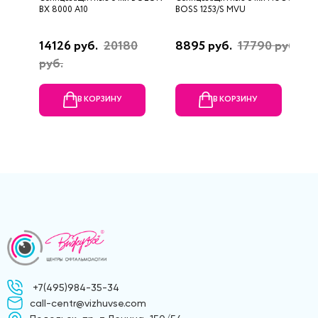
BX 8000 A10
BOSS 1253/S MVU
E
14126 руб.
20180
8895 руб.
17790 руб.
3
руб.
В КОРЗИНУ
В КОРЗИНУ
+7(495)984-35-34
call-centr@vizhuvse.com