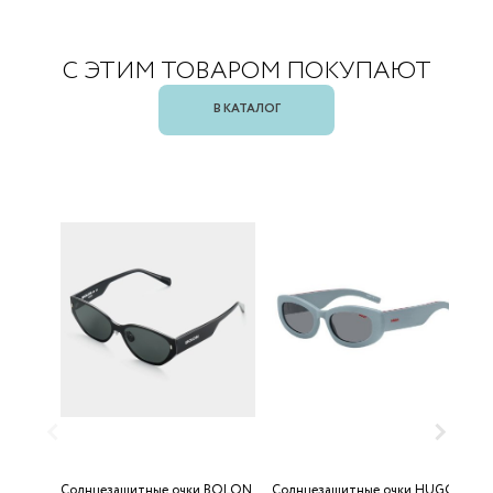
С ЭТИМ ТОВАРОМ ПОКУПАЮТ
В КАТАЛОГ
Солнцезащитные очки BOLON
Солнцезащитные очки HUGO
С