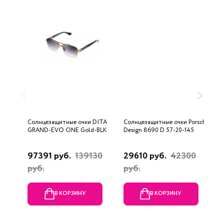
Солнцезащитные очки DITA
Солнцезащитные очки Porsche
С
GRAND-EVO ONE Gold-BLK
Design 8690 D 57-20-145
U
97391 руб.
139130
29610 руб.
42300
3
руб.
руб.
В КОРЗИНУ
В КОРЗИНУ