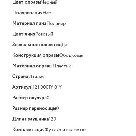
Цвет оправы
Чёрный
Поляризация
Нет
Материал линз
Полимер
Цвет линз
Розовый
Зеркальное покрытие
Да
Конструкция оправы
Ободковая
Материал оправы
Пластик
Страна
Италия
Артикул
1121 0001Y 01Y
Размер окуляра
0
Размер переносицы
0
Длина заушника
120
Комплектация
Футляр и салфетка