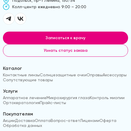
Подольск, пр-т Ленина, 150/54
Kолл-центр ежедневно 9:00 – 20:00
Записаться к врачу
Узнать статус заказа
Каталог
Контактные линзы
Солнцезащитные очки
Оправы
Аксессуары
Сопутствующие товары
Услуги
Аппаратное лечение
Микрохирургия глаза
Контроль миопии
Ортокератология
Прайс-листы
Покупателям
Акции
Доставка
Оплата
Вопрос-ответ
Лицензии
Оферта
Обработка данных