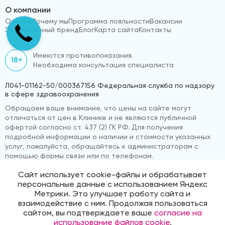
О компании
Отзывы
Почему мы
Программа лояльности
Вакансии
Эксклюзивный бренд
Блог
Карта сайта
Контакты
Имеются противопоказания.
18+
Необходима консультация специалиста
Л041-01162-50/000367156 Федеральная служба по надзору
в сфере здравоохранения
Обращаем ваше внимание, что цены на сайте могут
отличаться от цен в Клинике и не являются публичной
офертой согласно ст. 437 (2) ГК РФ. Для получения
подробной информации о наличии и стоимости указанных
услуг, пожалуйста, обращайтесь к администраторам с
помощью формы связи или по телефонам.
Сайт использует cookie-файлы и обрабатывает
персональные данные с использованием Яндекс
© 2026 «ВижуВсё»
Реквизиты компании
Метрики. Это улучшает работу сайта и
Политика обработки персональных данных
взаимодействие с ним. Продолжая пользоваться
Продвижение сайта
Medmaps
сайтом, вы подтверждаете ваше
согласие на
использование файлов cookie
.