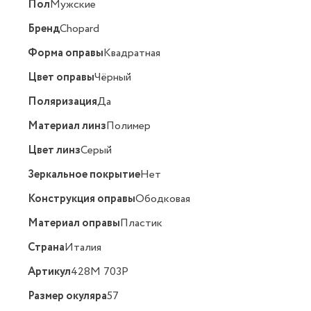
Пол
Мужские
Бренд
Chopard
Форма оправы
Квадратная
Цвет оправы
Чёрный
Поляризация
Да
Материал линз
Полимер
Цвет линз
Серый
Зеркальное покрытие
Нет
Конструкция оправы
Ободковая
Материал оправы
Пластик
Страна
Италия
Артикул
428M 703P
Размер окуляра
57