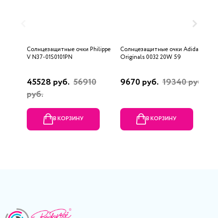
Солнцезащитные очки Philippe
Солнцезащитные очки Adidas
С
V N37-01S0101PN
Originals 0032 20W 59
M
45528 руб.
56910
9670 руб.
19340 руб.
2
руб.
В КОРЗИНУ
В КОРЗИНУ