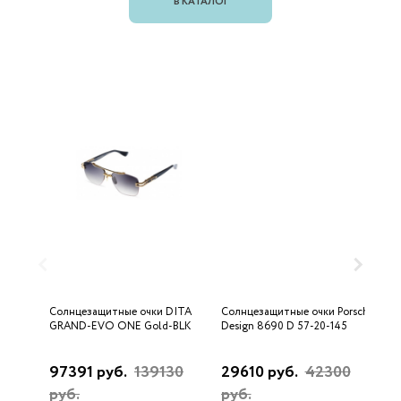
В КАТАЛОГ
Солнцезащитные очки DITA
Солнцезащитные очки Porsche
С
GRAND-EVO ONE Gold-BLK
Design 8690 D 57-20-145
U
97391 руб.
139130
29610 руб.
42300
3
руб.
руб.