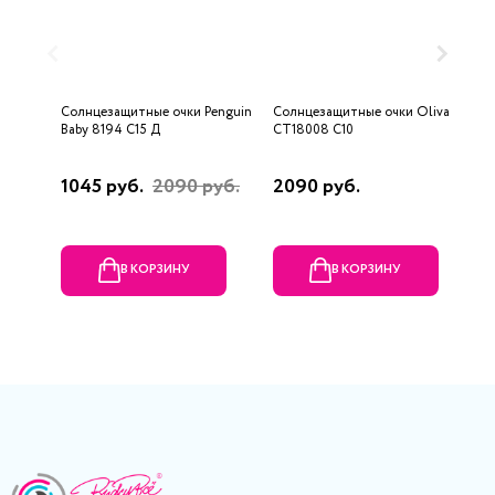
Солнцезащитные очки Penguin
Солнцезащитные очки Oliva
С
Baby 8194 C15 Д
СТ18008 С10
2
1045 руб.
2090 руб.
2090 руб.
2
В КОРЗИНУ
В КОРЗИНУ