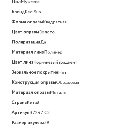
Пол
Мужские
Бренд
Red Sun
Форма оправы
Квадратная
Цвет оправы
Золото
Поляризация
Да
Материал линз
Полимер
Цвет линз
Коричневый градиент
Зеркальное покрытие
Нет
Конструкция оправы
Ободковая
Материал оправы
Металл
Страна
Китай
Артикул
R7247 C2
Размер окуляра
59