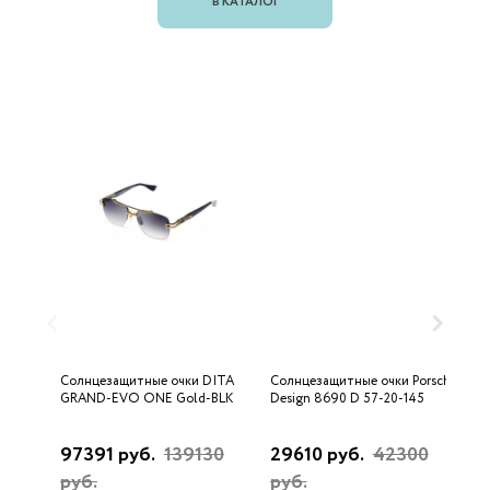
В КАТАЛОГ
Солнцезащитные очки DITA
Солнцезащитные очки Porsche
С
GRAND-EVO ONE Gold-BLK
Design 8690 D 57-20-145
U
97391 руб.
139130
29610 руб.
42300
3
руб.
руб.