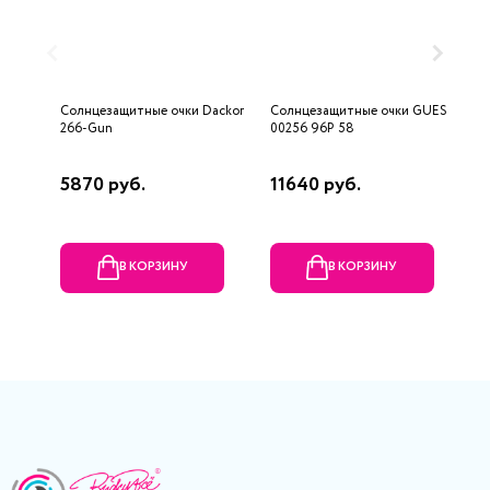
Солнцезащитные очки Dackor
Солнцезащитные очки GUESS
С
266-Gun
00256 96P 58
S
5870 руб.
11640 руб.
2
В КОРЗИНУ
В КОРЗИНУ