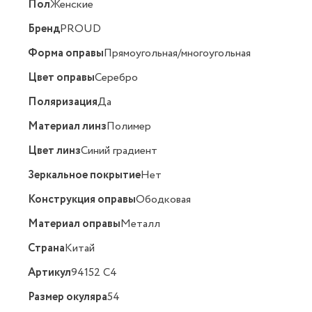
Пол
Женские
Бренд
PROUD
Форма оправы
Прямоугольная/многоугольная
Цвет оправы
Серебро
Поляризация
Да
Материал линз
Полимер
Цвет линз
Синий градиент
Зеркальное покрытие
Нет
Конструкция оправы
Ободковая
Материал оправы
Металл
Страна
Китай
Артикул
94152 C4
Размер окуляра
54