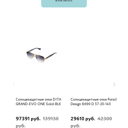
В КАТАЛОГ
Солнцезащитные очки DITA
Солнцезащитные очки Porsche
С
GRAND-EVO ONE Gold-BLK
Design 8690 D 57-20-145
U
97391 руб.
139130
29610 руб.
42300
3
руб.
руб.