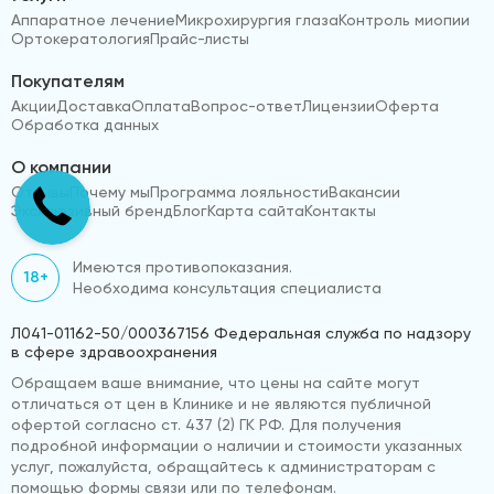
Аппаратное лечение
Микрохирургия глаза
Контроль миопии
Ортокератология
Прайс-листы
Покупателям
Акции
Доставка
Оплата
Вопрос-ответ
Лицензии
Оферта
Обработка данных
О компании
Отзывы
Почему мы
Программа лояльности
Вакансии
Эксклюзивный бренд
Блог
Карта сайта
Контакты
Имеются противопоказания.
18+
Необходима консультация специалиста
Л041-01162-50/000367156 Федеральная служба по надзору
в сфере здравоохранения
Обращаем ваше внимание, что цены на сайте могут
отличаться от цен в Клинике и не являются публичной
офертой согласно ст. 437 (2) ГК РФ. Для получения
подробной информации о наличии и стоимости указанных
услуг, пожалуйста, обращайтесь к администраторам с
помощью формы связи или по телефонам.