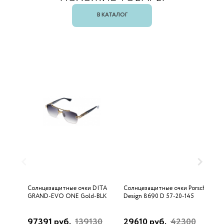
В КАТАЛОГ
Солнцезащитные очки DITA
Солнцезащитные очки Porsche
С
GRAND-EVO ONE Gold-BLK
Design 8690 D 57-20-145
U
97391 руб.
139130
29610 руб.
42300
3