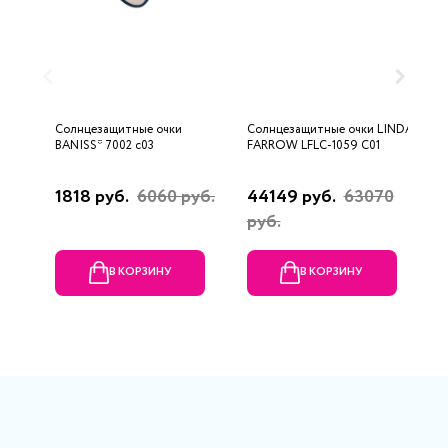
Солнцезащитные очки
Солнцезащитные очки LINDA
С
BANISS* 7002 c03
FARROW LFLC-1059 C01
д
1818 руб.
6060 руб.
44149 руб.
63070
6
руб.
В КОРЗИНУ
В КОРЗИНУ