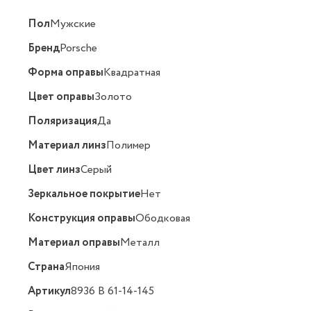
Пол
Мужские
Бренд
Porsche
Форма оправы
Квадратная
Цвет оправы
Золото
Поляризация
Да
Материал линз
Полимер
Цвет линз
Серый
Зеркальное покрытие
Нет
Конструкция оправы
Ободковая
Материал оправы
Металл
Страна
Япония
Артикул
8936 B 61-14-145