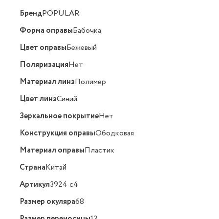
Бренд
POPULAR
Форма оправы
Бабочка
Цвет оправы
Бежевый
Поляризация
Нет
Материал линз
Полимер
Цвет линз
Синий
Зеркальное покрытие
Нет
Конструкция оправы
Ободковая
Материал оправы
Пластик
Страна
Китай
Артикул
3924 c4
Размер окуляра
68
Размер переносицы
13