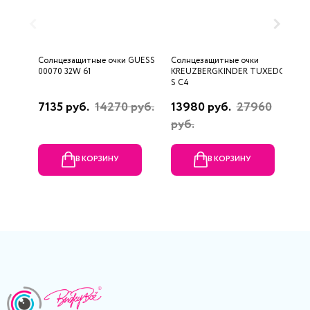
Солнцезащитные очки GUESS
Солнцезащитные очки
С
00070 32W 61
KREUZBERGKINDER TUXEDO-
D
S C4
7135 руб.
14270 руб.
13980 руб.
27960
6
руб.
В КОРЗИНУ
В КОРЗИНУ