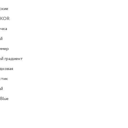
ские
CKOR
очка
ий
имер
й градиент
дковая
стик
ай
Blue