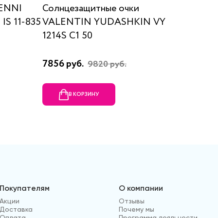
 ENNI
Солнцезащитные очки
Солнце
IS 11-835
VALENTIN YUDASHKIN VY
0052/S
1214S C1 50
7856 руб.
25242 
9820 руб.
В КОРЗИНУ
В
Покупателям
О компании
Акции
Отзывы
Доставка
Почему мы
Оплата
Программа лояльности