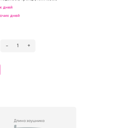
х дней
бочих дней
–
1
+
Длина заушника