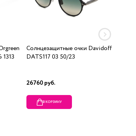
Orgreen
Солнцезащитные очки Davidoff
Солнц
 1313
DATS117 03 50/23
SUN K
26760 руб.
17910 р
В КОРЗИНУ
В