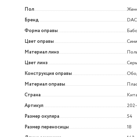
Пол
Жен
Бренд
DA
Форма оправы
Баб
Цвет оправы
Син
Материал линз
Пол
Цвет линз
Серы
Конструкция оправы
Обо
Материал оправы
Пла
Страна
Кит
Артикул
202-
Размер окуляра
54
Размер переносицы
18