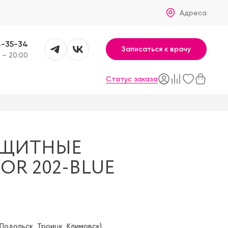
Адреса
4-35-34
Записаться к врачу
 – 20:00
Статус заказа
АЩИТНЫЕ
OR 202-BLUE
Подольск
,
Троицк
,
Климовск
)