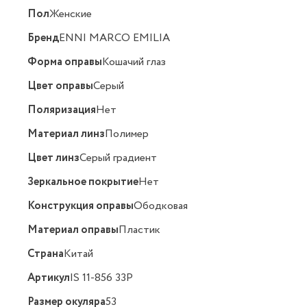
Пол
Женские
Бренд
ENNI MARCO EMILIA
Форма оправы
Кошачий глаз
Цвет оправы
Серый
Поляризация
Нет
Материал линз
Полимер
Цвет линз
Серый градиент
Зеркальное покрытие
Нет
Конструкция оправы
Ободковая
Материал оправы
Пластик
Страна
Китай
Артикул
IS 11-856 33P
Размер окуляра
53