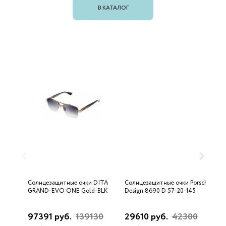
В КАТАЛОГ
Солнцезащитные очки DITA
Солнцезащитные очки Porsche
С
GRAND-EVO ONE Gold-BLK
Design 8690 D 57-20-145
U
97391 руб.
139130
29610 руб.
42300
3