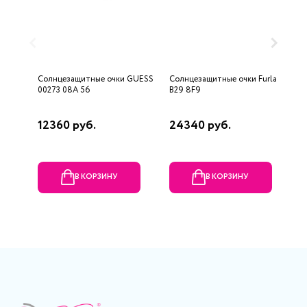
Солнцезащитные очки GUESS
Солнцезащитные очки Furla
С
00273 08A 56
B29 8F9
6
12360 руб.
24340 руб.
8
В КОРЗИНУ
В КОРЗИНУ