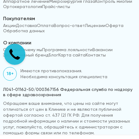
Аппаратное лечение
Микрохирургия глаза
Контроль миопии
Ортокератология
Прайс-листы
Покупателям
Акции
Доставка
Оплата
Вопрос-ответ
Лицензии
Оферта
Обработка данных
О компании
Отзывы
Почему мы
Программа лояльности
Вакансии
Эксклюзивный бренд
Блог
Карта сайта
Контакты
Имеются противопоказания.
18+
Необходима консультация специалиста
Л041-01162-50/000367156 Федеральная служба по надзору
в сфере здравоохранения
Обращаем ваше внимание, что цены на сайте могут
отличаться от цен в Клинике и не являются публичной
офертой согласно ст. 437 (2) ГК РФ. Для получения
подробной информации о наличии и стоимости указанных
услуг, пожалуйста, обращайтесь к администраторам с
помощью формы связи или по телефонам.