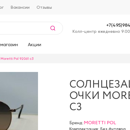
ог
Вакансии
Отзывы
+7(495)98
Kолл-центр ежедневно 9:00
магазин
Акции
oretti Pol 92061 с3
СОЛНЦЕЗ
ОЧКИ MORET
С3
Бренд:
MORETTI POL
Комплектация:
Без футляра