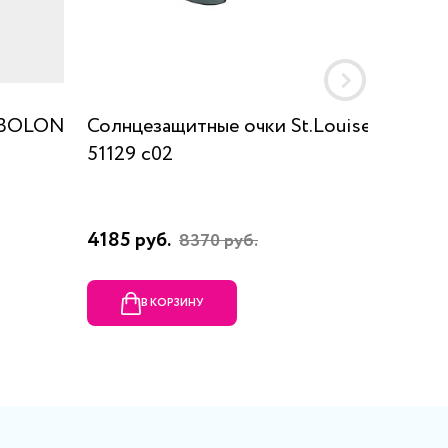
 BOLON
Солнцезащитные очки St.Louise
Солнце
51129 с02
СТ1108
4185 руб.
1045 р
8370 руб.
В КОРЗИНУ
В