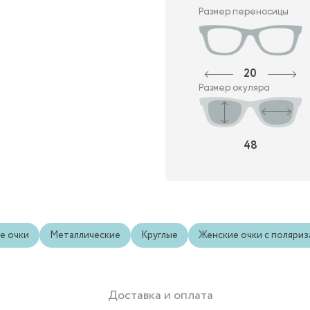
Размер переносицы
20
Размер окуляра
48
е очки
Металлические
Круглые
Женские очки с поляри
Доставка и оплата