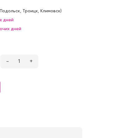
Подольск
,
Троицк
,
Климовск
)
х дней
бочих дней
–
1
+