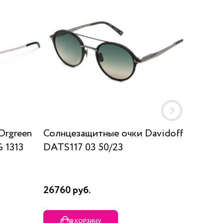
Orgreen
Солнцезащитные очки Davidoff
Солнц
 1313
DATS117 03 50/23
SUN K
26760 руб.
17910 р
В КОРЗИНУ
В