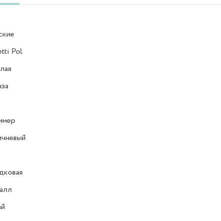
ские
tti Pol
лая
нза
имер
ичневый
дковая
алл
ай