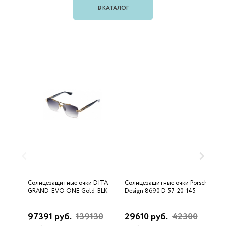
В КАТАЛОГ
Солнцезащитные очки DITA
Солнцезащитные очки Porsche
С
GRAND-EVO ONE Gold-BLK
Design 8690 D 57-20-145
U
97391 руб.
139130
29610 руб.
42300
3