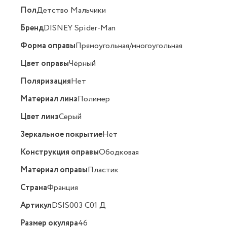
Пол
Детство Мальчики
Бренд
DISNEY Spider-Man
Форма оправы
Прямоугольная/многоугольная
Цвет оправы
Чёрный
Поляризация
Нет
Материал линз
Полимер
Цвет линз
Серый
Зеркальное покрытие
Нет
Конструкция оправы
Ободковая
Материал оправы
Пластик
Страна
Франция
Артикул
DSIS003 C01 Д
Размер окуляра
46