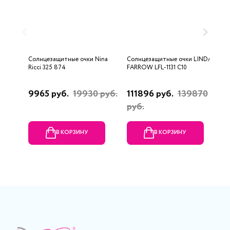
Солнцезащитные очки Nina
Солнцезащитные очки LINDA
С
Ricci 325 874
FARROW LFL-1131 C10
G
9965 руб.
19930 руб.
111896 руб.
139870
7
руб.
В КОРЗИНУ
В КОРЗИНУ