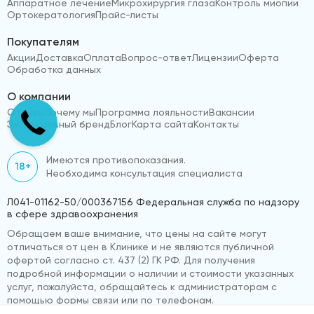
Аппаратное лечение
Микрохирургия глаза
Контроль миопии
Ортокератология
Прайс-листы
Покупателям
Акции
Доставка
Оплата
Вопрос-ответ
Лицензии
Оферта
Обработка данных
О компании
Отзывы
Почему мы
Программа лояльности
Вакансии
Эксклюзивный бренд
Блог
Карта сайта
Контакты
Имеются противопоказания.
18+
Необходима консультация специалиста
Л041-01162-50/000367156 Федеральная служба по надзору
в сфере здравоохранения
Обращаем ваше внимание, что цены на сайте могут
отличаться от цен в Клинике и не являются публичной
офертой согласно ст. 437 (2) ГК РФ. Для получения
подробной информации о наличии и стоимости указанных
услуг, пожалуйста, обращайтесь к администраторам с
помощью формы связи или по телефонам.