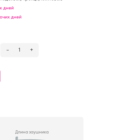
х дней
бочих дней
–
1
+
Длина заушника