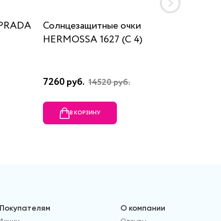
 PRADA
Солнцезащитные очки
Солнце
HERMOSSA 1627 (C 4)
4345 
7260 руб.
14840 
14520 руб.
В КОРЗИНУ
В
Покупателям
О компании