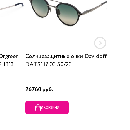
Orgreen
Солнцезащитные очки Davidoff
Солнц
 1313
DATS117 03 50/23
SUN K
26760 руб.
17910 р
В КОРЗИНУ
В