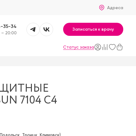
Адреса
4-35-34
Записаться к врачу
 – 20:00
Статус заказа
АЩИТНЫЕ
UN 7104 C4
Подольск
,
Троицк
,
Климовск
)