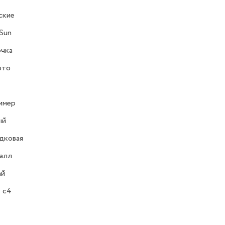
ские
Sun
очка
ото
имер
ый
дковая
алл
ай
 c4