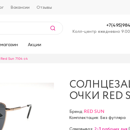
ог
Вакансии
Отзывы
+7(495)98
Kолл-центр ежедневно 9:00
магазин
Акции
Red Sun 7104 c4
СОЛНЦЕЗ
ОЧКИ RED S
Бренд:
RED SUN
Комплектация:
Без футляра
Самовывоз:
2-3 рабочих дня
(