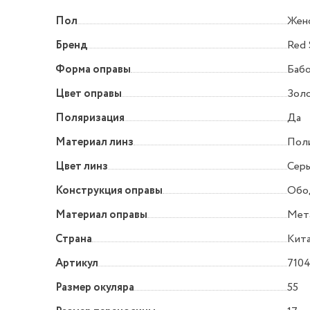
Пол
Жен
Бренд
Red 
Форма оправы
Баб
Цвет оправы
Зол
Поляризация
Да
Материал линз
Пол
Цвет линз
Сер
Конструкция оправы
Обо
Материал оправы
Мет
Страна
Кит
Артикул
7104
Размер окуляра
55