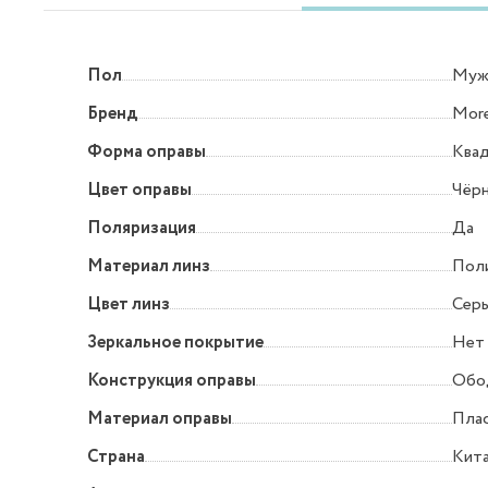
Пол
Муж
Бренд
More
Форма оправы
Квад
Цвет оправы
Чёр
Поляризация
Да
Материал линз
Пол
Цвет линз
Серы
Зеркальное покрытие
Нет
Конструкция оправы
Обо
Материал оправы
Пла
Страна
Кит