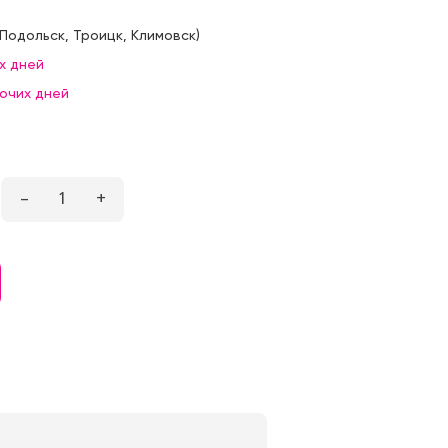
Подольск
,
Троицк
,
Климовск
)
х дней
бочих дней
–
1
+