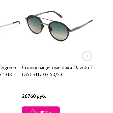
Orgreen
Солнцезащитные очки Davidoff
Солнц
 1313
DATS117 03 50/23
SUN K
26760 руб.
17910 р
В КОРЗИНУ
В