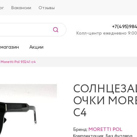
ог
Вакансии
Отзывы
+7(495)98
Kолл-центр ежедневно 9:00
магазин
Акции
oretti Pol 93241 c4
СОЛНЦЕЗ
ОЧКИ MORET
C4
Бренд:
MORETTI POL
Комплектация:
Без футляра