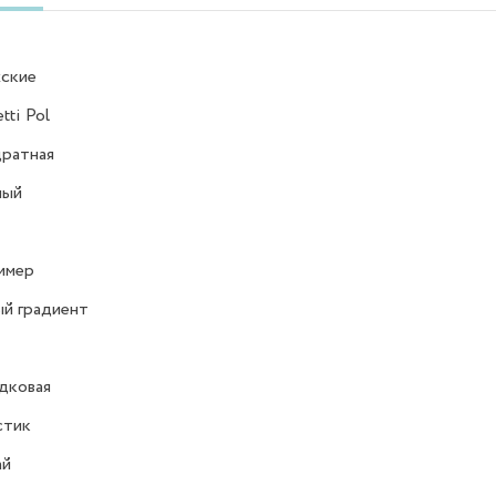
ские
tti Pol
ратная
ный
имер
й градиент
дковая
стик
ай