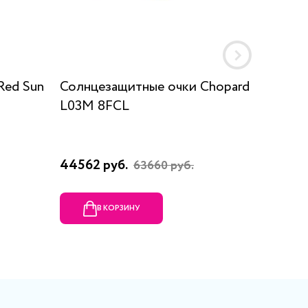
Red Sun
Солнцезащитные очки Chopard
Солнце
L03M 8FCL
5295 0
44562 руб.
9680 р
63660 руб.
В КОРЗИНУ
В