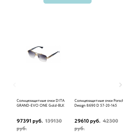
Солнцезащитные очки DITA
Солнцезащитные очки Porsche
С
GRAND-EVO ONE Gold-BLK
Design 8690 D 57-20-145
U
97391 руб.
139130
29610 руб.
42300
3
руб.
руб.