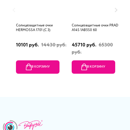
Солнцезащитные очки
Солнцезащитные очки PRADA
С
HERMOSSA 1701 (C 3)
A14S 1AB5S0 60
3
10101 руб.
14430 руб.
45710 руб.
65300
2
руб.
р
В КОРЗИНУ
В КОРЗИНУ