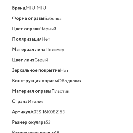
Бренд
MIU MIU
Форма оправы
Бабочка
Цвет оправы
Чёрный
Поляризация
Нет
Материал линз
Полимер
Цвет линз
Серый
Зеркальное покрытие
Нет
Конструкция оправы
Ободковая
Материал оправы
Пластик
Страна
Италия
Артикул
A03S 16K08Z 53
Размер окуляра
53
Размер переносицы
19