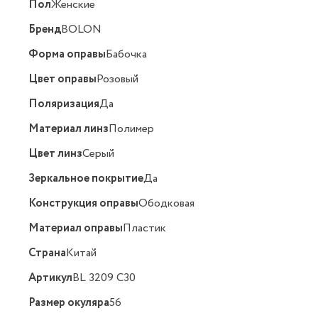
Пол
Женские
Бренд
BOLON
Форма оправы
Бабочка
Цвет оправы
Розовый
Поляризация
Да
Материал линз
Полимер
Цвет линз
Серый
Зеркальное покрытие
Да
Конструкция оправы
Ободковая
Материал оправы
Пластик
Страна
Китай
Артикул
BL 3209 C30
Размер окуляра
56