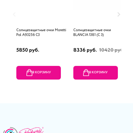
Солнцезащитные очки Moretti
Солнцезащитные очки
С
Pol A93256 C3
BLANCIA 1381 (C 3)
8
5850 руб.
8336 руб.
10420 руб.
5
В КОРЗИНУ
В КОРЗИНУ