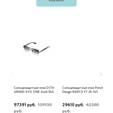
В КАТАЛОГ
Солнцезащитные очки DITA
Солнцезащитные очки Porsche
С
GRAND-EVO ONE Gold-BLK
Design 8690 D 57-20-145
U
97391 руб.
139130
29610 руб.
42300
3
руб.
руб.