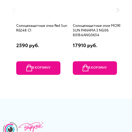
Солнцезащитные очки Red Sun
Солнцезащитные очки MOREL
С
R6248 C1
SUN PANAMA 3 NG06
0
80184ANG0654
2590 руб.
17910 руб.
7
В КОРЗИНУ
В КОРЗИНУ