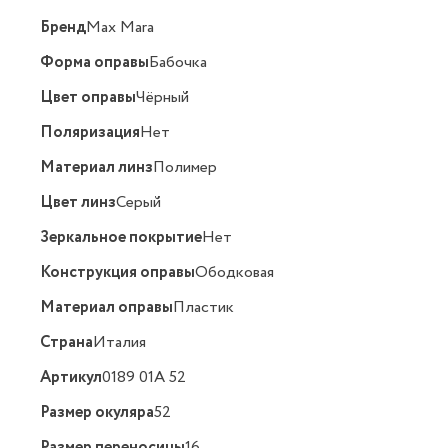
Бренд
Max Mara
Форма оправы
Бабочка
Цвет оправы
Чёрный
Поляризация
Нет
Материал линз
Полимер
Цвет линз
Серый
Зеркальное покрытие
Нет
Конструкция оправы
Ободковая
Материал оправы
Пластик
Страна
Италия
Артикул
0189 01A 52
Размер окуляра
52
Размер переносицы
16