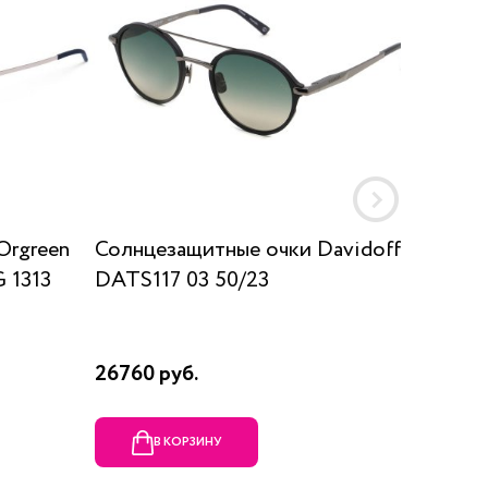
Orgreen
Солнцезащитные очки Davidoff
Солнц
 1313
DATS117 03 50/23
SUN K
26760 руб.
17910 р
В КОРЗИНУ
В