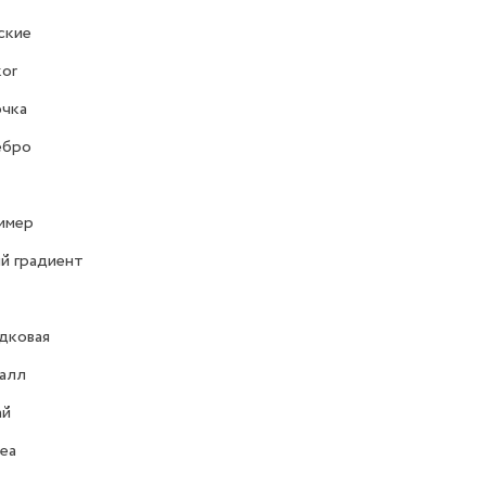
ские
or
очка
ебро
имер
й градиент
дковая
алл
ай
ea