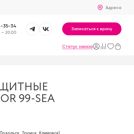
Адреса
4-35-34
Записаться к врачу
 – 20:00
Статус заказа
АЩИТНЫЕ
OR 99-SEA
Подольск
,
Троицк
,
Климовск
)