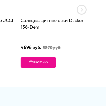
 GUCCI
Солнцезащитные очки Dackor
Солнце
156-Demi
Pol A9
4696 руб.
5850 р
5870 руб.
В КОРЗИНУ
В