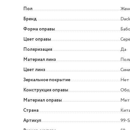
Пол
Жен
Бренд
Dack
Форма оправы
Баб
Цвет оправы
Сер
Поляризация
Да
Материал линз
Пол
Цвет линз
Сини
Зеркальное покрытие
Нет
Конструкция оправы
Обо
Материал оправы
Мет
Страна
Кит
Артикул
99-S