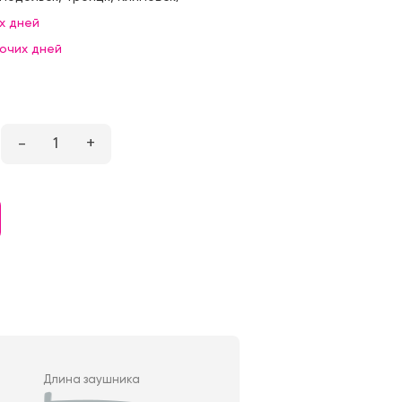
х дней
бочих дней
–
1
+
Длина заушника