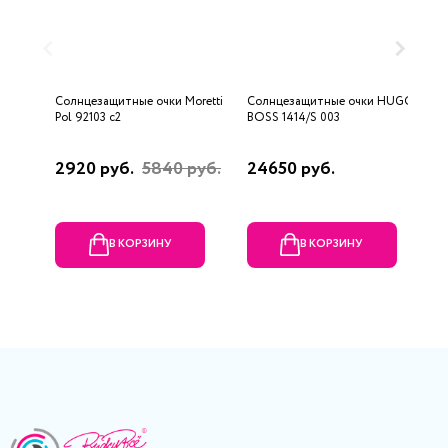
Солнцезащитные очки Moretti
Солнцезащитные очки HUGO
С
Pol 92103 c2
BOSS 1414/S 003
E
2920 руб.
5840 руб.
24650 руб.
1
р
В КОРЗИНУ
В КОРЗИНУ