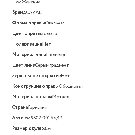
Пол
Женские
Бренд
CAZAL
Форма оправы
Овальная
Цвет оправы
Золото
Поляризация
Нет
Материал линз
Полимер
Цвет линз
Серый градиент
Зеркальное покрытие
Нет
Конструкция оправы
Ободковая
Материал оправы
Металл
Страна
Германия
Артикул
9507 001 54/17
Размер окуляра
54