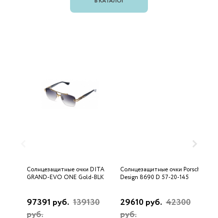
В КАТАЛОГ
Солнцезащитные очки DITA
Солнцезащитные очки Porsche
С
GRAND-EVO ONE Gold-BLK
Design 8690 D 57-20-145
U
97391 руб.
139130
29610 руб.
42300
3
руб.
руб.