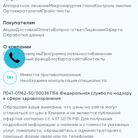
Аппаратное лечение
Микрохирургия глаза
Контроль миопии
Ортокератология
Прайс-листы
Покупателям
Акции
Доставка
Оплата
Вопрос-ответ
Лицензии
Оферта
Обработка данных
О компании
Отзывы
Почему мы
Программа лояльности
Вакансии
Эксклюзивный бренд
Блог
Карта сайта
Контакты
Имеются противопоказания.
18+
Необходима консультация специалиста
Л041-01162-50/000367156 Федеральная служба по надзору
в сфере здравоохранения
Обращаем ваше внимание, что цены на сайте могут
отличаться от цен в Клинике и не являются публичной
офертой согласно ст. 437 (2) ГК РФ. Для получения
подробной информации о наличии и стоимости указанных
услуг, пожалуйста, обращайтесь к администраторам с
помощью формы связи или по телефонам.