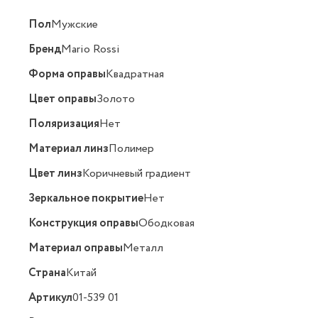
Пол
Мужские
Бренд
Mario Rossi
Форма оправы
Квадратная
Цвет оправы
Золото
Поляризация
Нет
Материал линз
Полимер
Цвет линз
Коричневый градиент
Зеркальное покрытие
Нет
Конструкция оправы
Ободковая
Материал оправы
Металл
Страна
Китай
Артикул
01-539 01