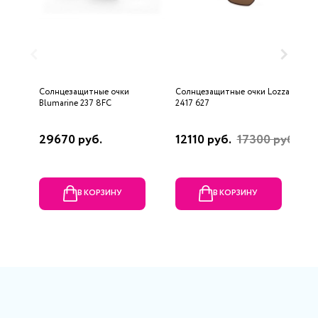
Солнцезащитные очки
Солнцезащитные очки Lozza
С
Blumarine 237 8FC
2417 627
S
8
29670 руб.
12110 руб.
17300 руб.
8
В КОРЗИНУ
В КОРЗИНУ