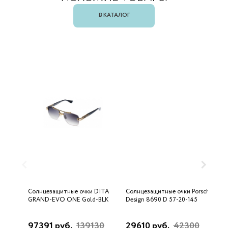
В КАТАЛОГ
Солнцезащитные очки DITA
Солнцезащитные очки Porsche
С
GRAND-EVO ONE Gold-BLK
Design 8690 D 57-20-145
U
97391 руб.
139130
29610 руб.
42300
3