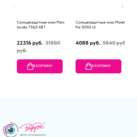
Солнцезащитные очки Marc
Солнцезащитные очки Moretti
С
Jacobs 756/S KB7
Pol 92103 c3
P
22316 руб.
31880
4088 руб.
5840 руб.
3
руб.
В КОРЗИНУ
В КОРЗИНУ