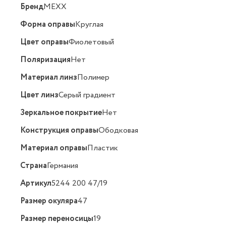
Бренд
MEXX
Форма оправы
Круглая
Цвет оправы
Фиолетовый
Поляризация
Нет
Материал линз
Полимер
Цвет линз
Серый градиент
Зеркальное покрытие
Нет
Конструкция оправы
Ободковая
Материал оправы
Пластик
Страна
Германия
Артикул
5244 200 47/19
Размер окуляра
47
Размер переносицы
19