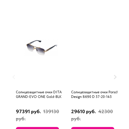
Солнцезащитные очки DITA
Солнцезащитные очки Porsche
С
GRAND-EVO ONE Gold-BLK
Design 8690 D 57-20-145
U
97391 руб.
139130
29610 руб.
42300
3
руб.
руб.