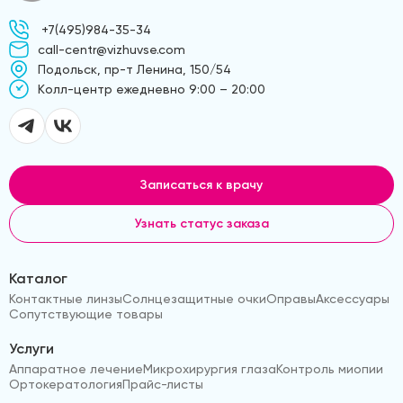
+7(495)984-35-34
call-centr@vizhuvse.com
Подольск, пр-т Ленина, 150/54
Kолл-центр ежедневно 9:00 – 20:00
Записаться к врачу
Узнать статус заказа
Каталог
Контактные линзы
Солнцезащитные очки
Оправы
Аксессуары
Сопутствующие товары
Услуги
Аппаратное лечение
Микрохирургия глаза
Контроль миопии
Ортокератология
Прайс-листы