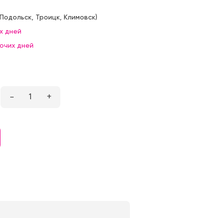
Подольск
,
Троицк
,
Климовск
)
х дней
бочих дней
–
1
+