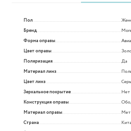
Пол
Жен
Бренд
More
Форма оправы
Ави
Цвет оправы
Зол
Поляризация
Да
Материал линз
Пол
Цвет линз
Сер
Зеркальное покрытие
Нет
Конструкция оправы
Обо
Материал оправы
Мет
Страна
Кит