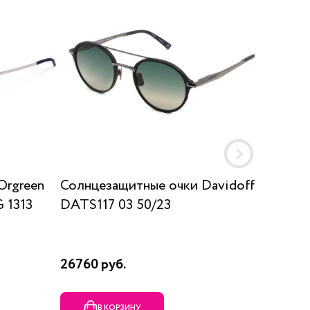
Orgreen
Солнцезащитные очки Davidoff
Солнц
 1313
DATS117 03 50/23
SUN K
26760 руб.
17910 р
В КОРЗИНУ
В