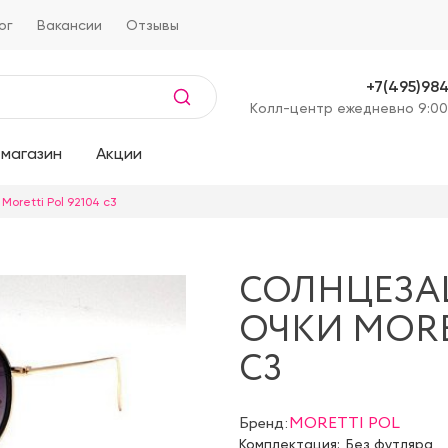
ог
Вакансии
Отзывы
+7(495)98
Kолл-центр ежедневно 9:00
магазин
Акции
oretti Pol 92104 c3
СОЛНЦЕЗ
ОЧКИ MORET
C3
Бренд:
MORETTI POL
Комплектация:
Без футляра