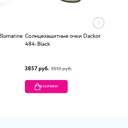
lumarine
Солнцезащитные очки Dackor
Солнц
484-Black
2350 (C
3857 руб.
6195 р
5510 руб.
В КОРЗИНУ
В