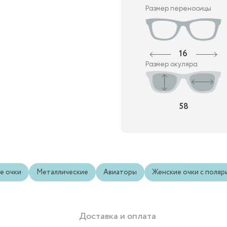
Размер переносицы
16
Размер окуляра
58
е очки
Металлические
Авиаторы
Женские очки с поляр
Доставка и оплата