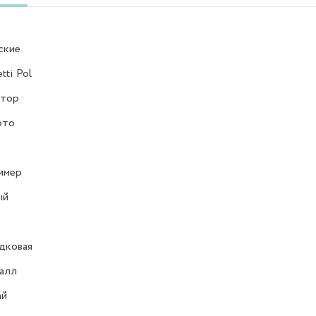
ские
tti Pol
атор
ото
имер
ый
дковая
алл
ай