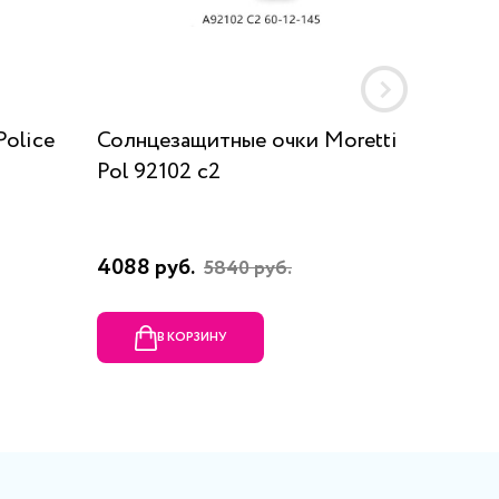
olice
Солнцезащитные очки Moretti
Солнце
Pol 92102 c2
9AB
4088 руб.
15841 
5840 руб.
В КОРЗИНУ
В