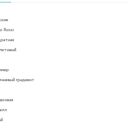
ские
o Rossi
ратная
летовый
имер
чневый градиент
дковая
алл
ай