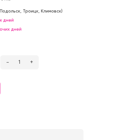
Подольск
,
Троицк
,
Климовск
)
х дней
бочих дней
–
1
+