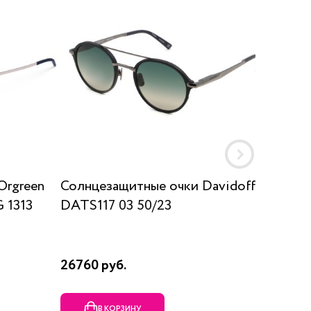
Orgreen
Солнцезащитные очки Davidoff
Солнц
 1313
DATS117 03 50/23
SUN K
26760 руб.
17910 р
В КОРЗИНУ
В