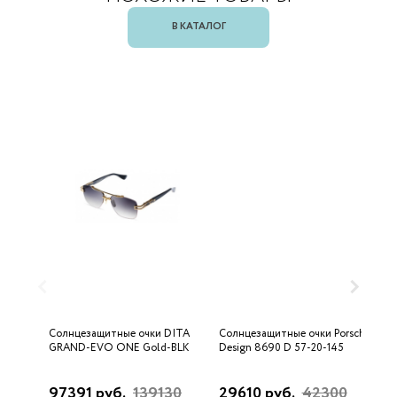
В КАТАЛОГ
Солнцезащитные очки DITA
Солнцезащитные очки Porsche
С
GRAND-EVO ONE Gold-BLK
Design 8690 D 57-20-145
U
97391 руб.
139130
29610 руб.
42300
3