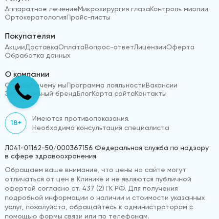
Аппаратное лечение
Микрохирургия глаза
Контроль миопии
Ортокератология
Прайс-листы
Покупателям
Акции
Доставка
Оплата
Вопрос-ответ
Лицензии
Оферта
Обработка данных
О компании
Отзывы
Почему мы
Программа лояльности
Вакансии
Эксклюзивный бренд
Блог
Карта сайта
Контакты
Имеются противопоказания.
18+
Необходима консультация специалиста
Л041-01162-50/000367156 Федеральная служба по надзору
в сфере здравоохранения
Обращаем ваше внимание, что цены на сайте могут
отличаться от цен в Клинике и не являются публичной
офертой согласно ст. 437 (2) ГК РФ. Для получения
подробной информации о наличии и стоимости указанных
услуг, пожалуйста, обращайтесь к администраторам с
помощью формы связи или по телефонам.