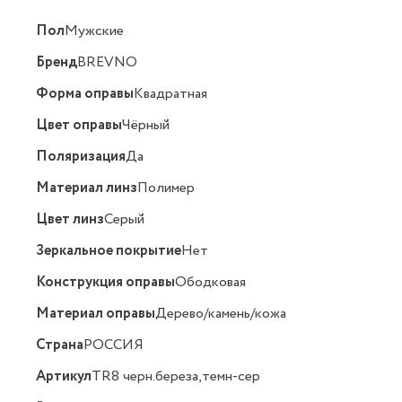
Пол
Мужские
Бренд
BREVNO
Форма оправы
Квадратная
Цвет оправы
Чёрный
Поляризация
Да
Материал линз
Полимер
Цвет линз
Серый
Зеркальное покрытие
Нет
Конструкция оправы
Ободковая
Материал оправы
Дерево/камень/кожа
Страна
РОССИЯ
Артикул
TR8 черн.береза,темн-сер