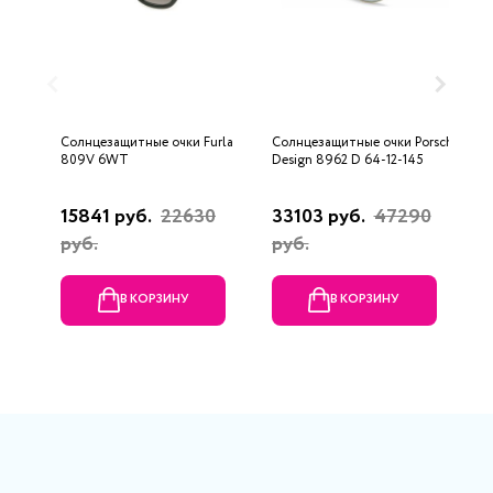
Солнцезащитные очки Furla
Солнцезащитные очки Porsche
С
809V 6WT
Design 8962 D 64-12-145
B
15841 руб.
22630
33103 руб.
47290
6
руб.
руб.
В КОРЗИНУ
В КОРЗИНУ