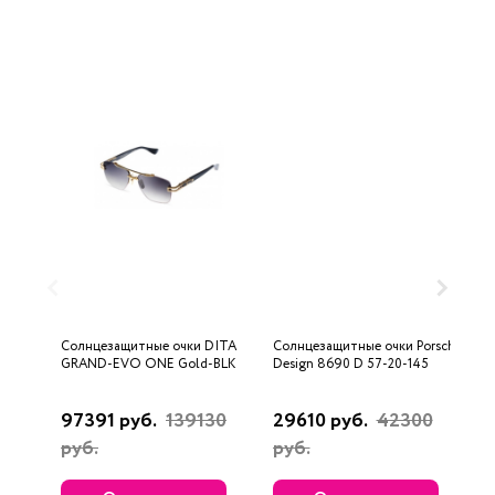
Солнцезащитные очки DITA
Солнцезащитные очки Porsche
С
GRAND-EVO ONE Gold-BLK
Design 8690 D 57-20-145
U
97391 руб.
139130
29610 руб.
42300
3
руб.
руб.