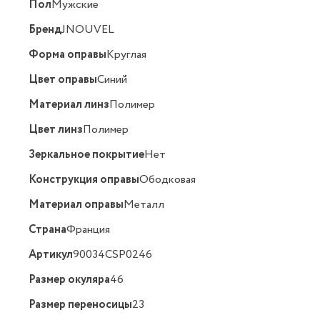
Пол
Мужские
Бренд
JNOUVEL
Форма оправы
Круглая
Цвет оправы
Синий
Материал линз
Полимер
Цвет линз
Полимер
Зеркальное покрытие
Нет
Конструкция оправы
Ободковая
Материал оправы
Металл
Страна
Франция
Артикул
90034CSP0246
Размер окуляра
46
Размер переносицы
23