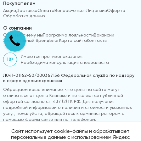
Покупателям
Акции
Доставка
Оплата
Вопрос-ответ
Лицензии
Оферта
Обработка данных
О компании
Отзывы
Почему мы
Программа лояльности
Вакансии
Эксклюзивный бренд
Блог
Карта сайта
Контакты
Имеются противопоказания.
18+
Необходима консультация специалиста
Л041-01162-50/000367156 Федеральная служба по надзору
в сфере здравоохранения
Обращаем ваше внимание, что цены на сайте могут
отличаться от цен в Клинике и не являются публичной
офертой согласно ст. 437 (2) ГК РФ. Для получения
подробной информации о наличии и стоимости указанных
услуг, пожалуйста, обращайтесь к администраторам с
помощью формы связи или по телефонам.
Сайт использует cookie-файлы и обрабатывает
персональные данные с использованием Яндекс
© 2026 «ВижуВсё»
Реквизиты компании