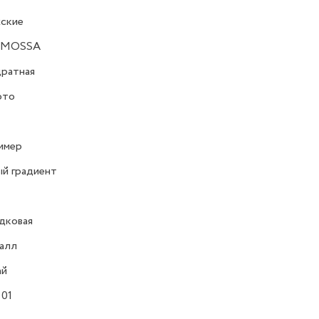
ские
RMOSSA
ратная
ото
имер
й градиент
дковая
алл
ай
 01