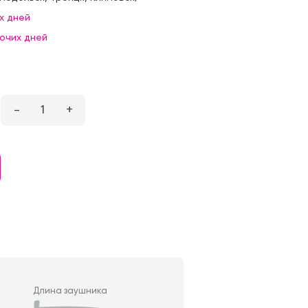
х дней
бочих дней
–
1
+
Длина заушника