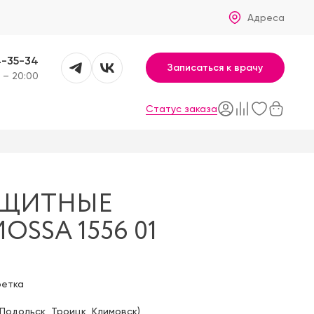
Адреса
4-35-34
Записаться к врачу
 – 20:00
Статус заказа
АЩИТНЫЕ
SSA 1556 01
фетка
Подольск
,
Троицк
,
Климовск
)