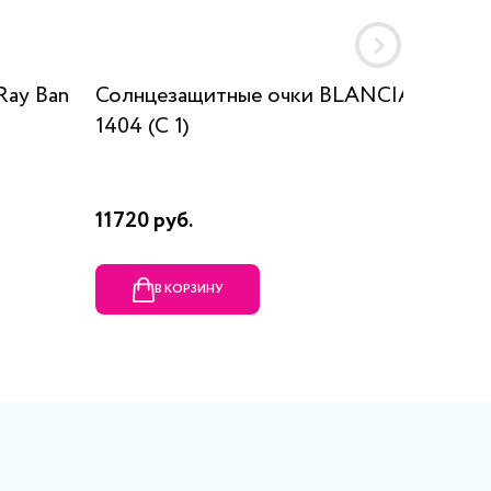
Ray Ban
Солнцезащитные очки BLANCIA
Солнце
1404 (C 1)
0118 3
11720 руб.
19250 
В КОРЗИНУ
В