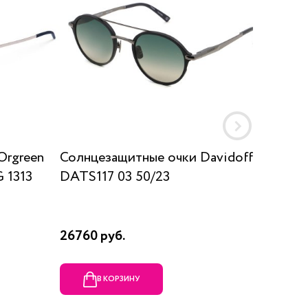
Orgreen
Солнцезащитные очки Davidoff
Солнц
 1313
DATS117 03 50/23
SUN K
26760 руб.
17910 р
В КОРЗИНУ
В