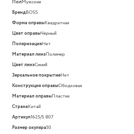
Пол
Мужские
Бренд
BOSS
Форма оправы
Квадратная
Цвет оправы
Чёрный
Поляризация
Нет
Материал линз
Полимер
Цвет линз
Синий
Зеркальное покрытие
Нет
Конструкция оправы
Ободковая
Материал оправы
Пластик
Страна
Китай
Артикул
1625/S 807
Размер окуляра
50