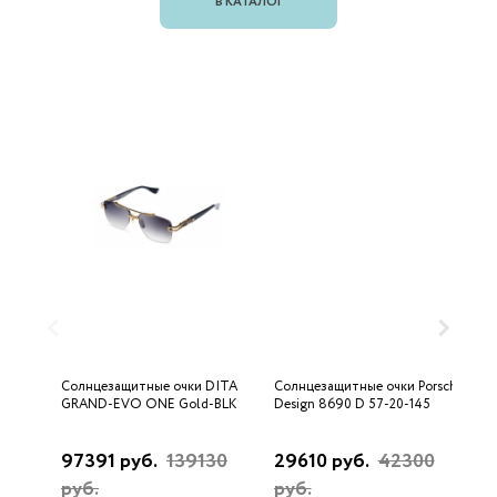
В КАТАЛОГ
Солнцезащитные очки DITA
Солнцезащитные очки Porsche
С
GRAND-EVO ONE Gold-BLK
Design 8690 D 57-20-145
U
97391 руб.
139130
29610 руб.
42300
3
руб.
руб.