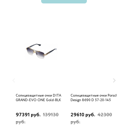
Солнцезащитные очки DITA
Солнцезащитные очки Porsche
С
GRAND-EVO ONE Gold-BLK
Design 8690 D 57-20-145
U
97391 руб.
139130
29610 руб.
42300
3
руб.
руб.