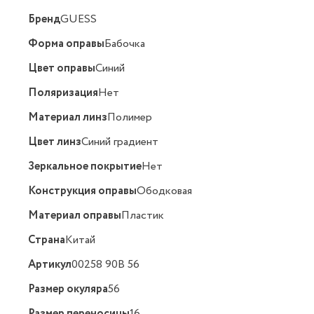
Бренд
GUESS
Форма оправы
Бабочка
Цвет оправы
Синий
Поляризация
Нет
Материал линз
Полимер
Цвет линз
Синий градиент
Зеркальное покрытие
Нет
Конструкция оправы
Ободковая
Материал оправы
Пластик
Страна
Китай
Артикул
00258 90B 56
Размер окуляра
56
Размер переносицы
16