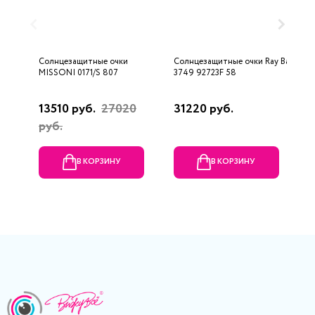
Солнцезащитные очки
Солнцезащитные очки Ray Ban
С
MISSONI 0171/S 807
3749 92723F 58
F
13510 руб.
27020
31220 руб.
6
руб.
р
В КОРЗИНУ
В КОРЗИНУ