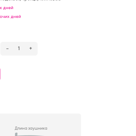
х дней
бочих дней
–
1
+
Длина заушника