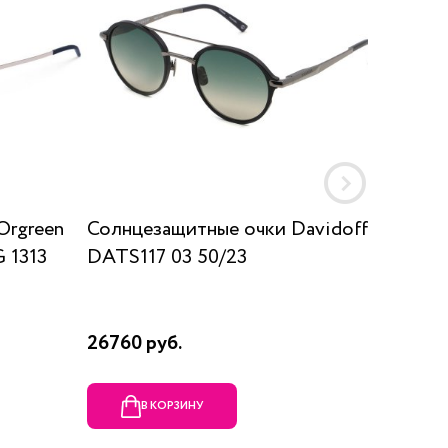
Orgreen
Солнцезащитные очки Davidoff
Солнц
 1313
DATS117 03 50/23
SUN K
26760 руб.
17910 р
В КОРЗИНУ
В