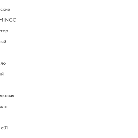
ские
MINGO
атор
ный
кло
ый
дковая
алл
Р
 с01