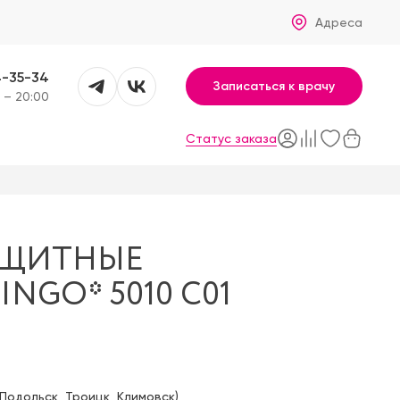
Адреса
4-35-34
Записаться к врачу
 – 20:00
Статус заказа
АЩИТНЫЕ
NGO* 5010 С01
Подольск
,
Троицк
,
Климовск
)