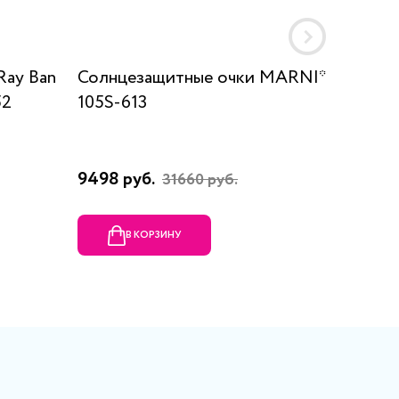
Ray Ban
Солнцезащитные очки MARNI*
Солнц
52
105S-613
SUN S
80137
9498 руб.
9655 р
31660 руб.
В КОРЗИНУ
В