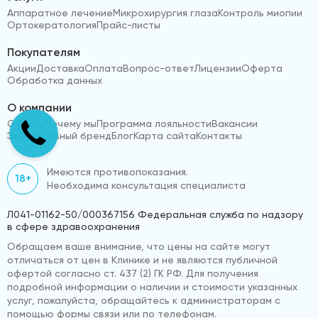
Аппаратное лечение
Микрохирургия глаза
Контроль миопии
Ортокератология
Прайс-листы
Покупателям
Акции
Доставка
Оплата
Вопрос-ответ
Лицензии
Оферта
Обработка данных
О компании
Отзывы
Почему мы
Программа лояльности
Вакансии
Эксклюзивный бренд
Блог
Карта сайта
Контакты
Имеются противопоказания.
18+
Необходима консультация специалиста
Л041-01162-50/000367156 Федеральная служба по надзору
в сфере здравоохранения
Обращаем ваше внимание, что цены на сайте могут
отличаться от цен в Клинике и не являются публичной
офертой согласно ст. 437 (2) ГК РФ. Для получения
подробной информации о наличии и стоимости указанных
услуг, пожалуйста, обращайтесь к администраторам с
помощью формы связи или по телефонам.