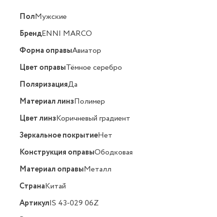
Пол
Мужские
Бренд
ENNI MARCO
Форма оправы
Авиатор
Цвет оправы
Тёмное серебро
Поляризация
Да
Материал линз
Полимер
Цвет линз
Коричневый градиент
Зеркальное покрытие
Нет
Конструкция оправы
Ободковая
Материал оправы
Металл
Страна
Китай
Артикул
IS 43-029 06Z