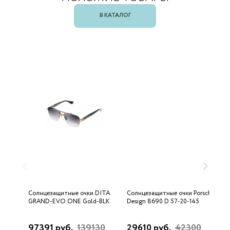
В КАТАЛОГ
Солнцезащитные очки DITA
Солнцезащитные очки Porsche
С
GRAND-EVO ONE Gold-BLK
Design 8690 D 57-20-145
U
97391 руб.
139130
29610 руб.
42300
3