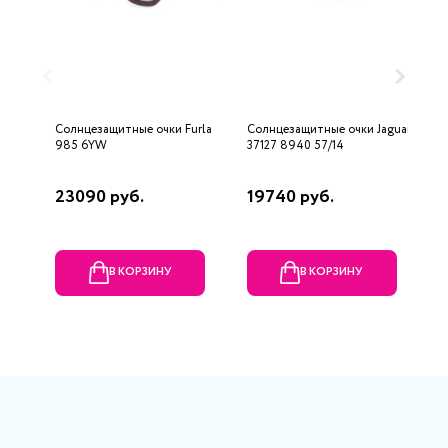
Солнцезащитные очки Furla
Солнцезащитные очки Jaguar
С
985 6YW
37127 8940 57/14
F
23090 руб.
19740 руб.
5
В КОРЗИНУ
В КОРЗИНУ