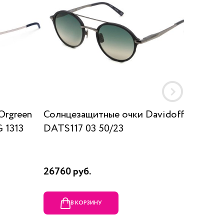
Orgreen
Солнцезащитные очки Davidoff
Солнц
 1313
DATS117 03 50/23
SUN K
26760 руб.
17910 р
В КОРЗИНУ
В