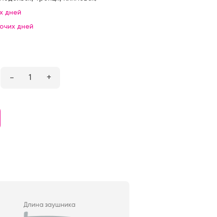
х дней
бочих дней
–
1
+
Длина заушника