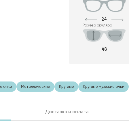
24
Размер окуляра
48
е очки
Металлические
Круглые
Круглые мужские очки
Доставка и оплата