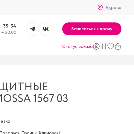
Адреса
4-35-34
Записаться к врачу
 – 20:00
Статус заказа
АЩИТНЫЕ
SSA 1567 03
фетка
Подольск
,
Троицк
,
Климовск
)