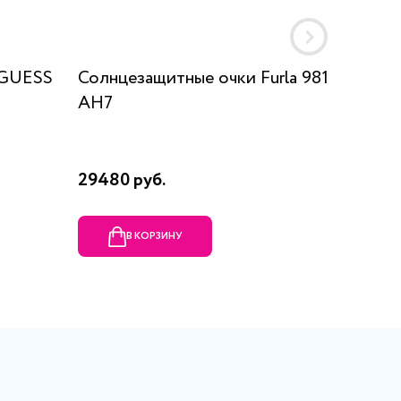
 GUESS
Солнцезащитные очки Furla 981
Солнце
AH7
8066 0
29480 руб.
14685 
В КОРЗИНУ
В