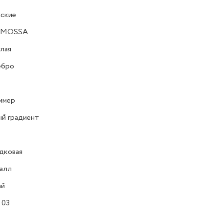
ские
RMOSSA
лая
ебро
имер
й градиент
дковая
алл
ай
 03