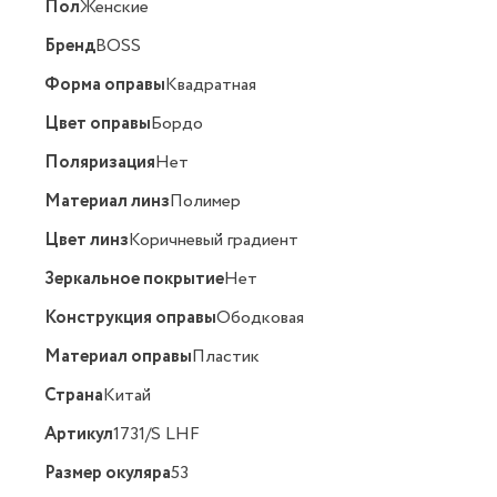
Пол
Женские
Бренд
BOSS
Форма оправы
Квадратная
Цвет оправы
Бордо
Поляризация
Нет
Материал линз
Полимер
Цвет линз
Коричневый градиент
Зеркальное покрытие
Нет
Конструкция оправы
Ободковая
Материал оправы
Пластик
Страна
Китай
Артикул
1731/S LHF
Размер окуляра
53