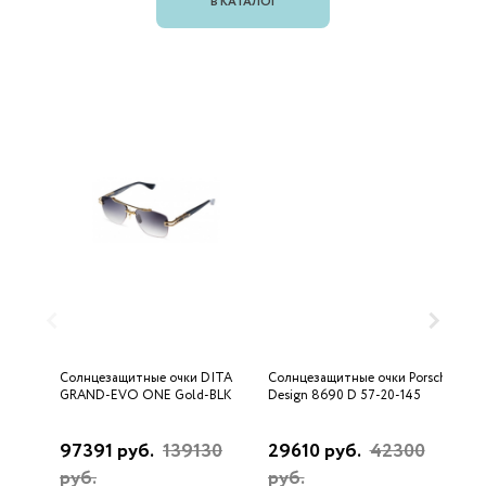
В КАТАЛОГ
Солнцезащитные очки DITA
Солнцезащитные очки Porsche
С
GRAND-EVO ONE Gold-BLK
Design 8690 D 57-20-145
U
97391 руб.
139130
29610 руб.
42300
3
руб.
руб.