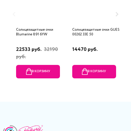
Солнцезащитные очки
Солнцезащитные очки GUESS
С
Blumarine 891 6YW
00262 33E 50
J
22533 руб.
32190
14470 руб.
2
руб.
р
В КОРЗИНУ
В КОРЗИНУ