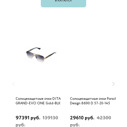
В КАТАЛОГ
Солнцезащитные очки DITA
Солнцезащитные очки Porsche
С
GRAND-EVO ONE Gold-BLK
Design 8690 D 57-20-145
U
97391 руб.
139130
29610 руб.
42300
3
руб.
руб.