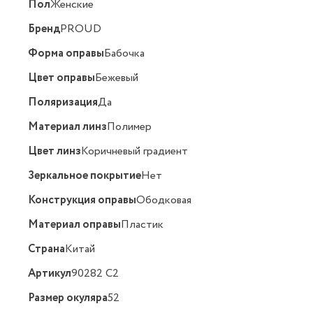
Пол
Женские
Бренд
PROUD
Форма оправы
Бабочка
Цвет оправы
Бежевый
Поляризация
Да
Материал линз
Полимер
Цвет линз
Коричневый градиент
Зеркальное покрытие
Нет
Конструкция оправы
Ободковая
Материал оправы
Пластик
Страна
Китай
Артикул
90282 C2
Размер окуляра
52