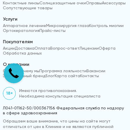
Контактные линзы
Солнцезащитные очки
Оправы
Аксессуары
Сопутствующие товары
Услуги
Аппаратное лечение
Микрохирургия глаза
Контроль миопии
Ортокератология
Прайс-листы
Покупателям
Акции
Доставка
Оплата
Вопрос-ответ
Лицензии
Оферта
Обработка данных
О компании
Отзывы
Почему мы
Программа лояльности
Вакансии
Эксклюзивный бренд
Блог
Карта сайта
Контакты
Имеются противопоказания.
18+
Необходима консультация специалиста
Л041-01162-50/000367156 Федеральная служба по надзору
в сфере здравоохранения
Обращаем ваше внимание, что цены на сайте могут
отличаться от цен в Клинике и не являются публичной