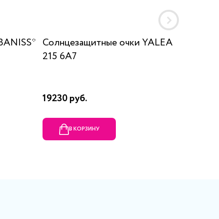
BANISS*
Солнцезащитные очки YALEA
Солнце
215 6A7
700
19230 руб.
9965 р
В КОРЗИНУ
В