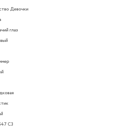
ство Девочки
a
чий глаз
овый
имер
ый
дковая
стик
ай
547 С3