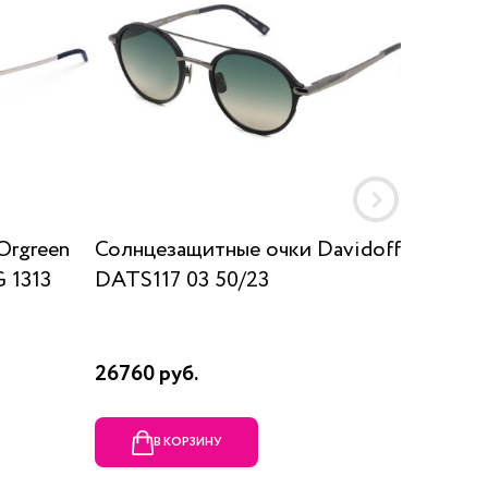
Orgreen
Солнцезащитные очки Davidoff
Солнц
 1313
DATS117 03 50/23
SUN K
26760 руб.
17910 р
В КОРЗИНУ
В