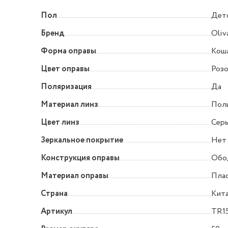
Пол
Дет
Бренд
Oliv
Форма оправы
Коша
Цвет оправы
Роз
Поляризация
Да
Материал линз
Пол
Цвет линз
Сер
Зеркальное покрытие
Нет
Конструкция оправы
Обо
Материал оправы
Пла
Страна
Кит
Артикул
TR1