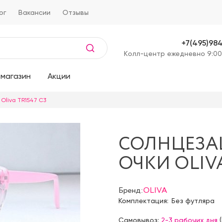
ог
Вакансии
Отзывы
+7(495)98
Kолл-центр ежедневно 9:00
магазин
Акции
Oliva TR1547 С3
СОЛНЦЕЗ
ОЧКИ OLIVA
Бренд:
OLIVA
Комплектация:
Без футляра
Самовывоз:
2-3 рабочих дня
(