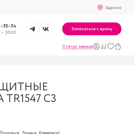
Адреса
4-35-34
Записаться к врачу
 – 20:00
Статус заказа
АЩИТНЫЕ
 TR1547 С3
Подольск
,
Троицк
,
Климовск
)