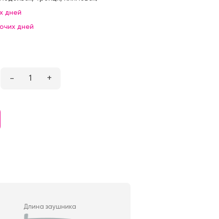
х дней
бочих дней
–
1
+
Длина заушника