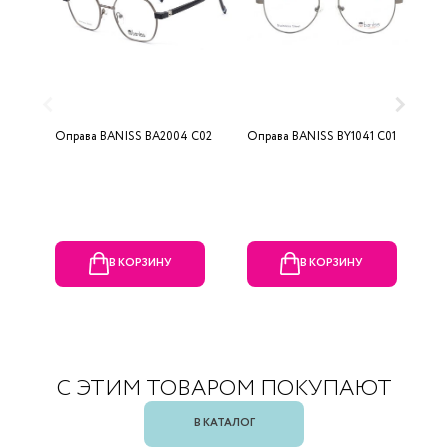
Оправа BANISS BA2004 C02
Оправа BANISS BY1041 C01
О
В КОРЗИНУ
В КОРЗИНУ
С ЭТИМ ТОВАРОМ ПОКУПАЮТ
В КАТАЛОГ