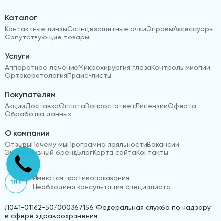
Каталог
Контактные линзы
Солнцезащитные очки
Оправы
Аксессуары
Сопутствующие товары
Услуги
Аппаратное лечение
Микрохирургия глаза
Контроль миопии
Ортокератология
Прайс-листы
Покупателям
Акции
Доставка
Оплата
Вопрос-ответ
Лицензии
Оферта
Обработка данных
О компании
Отзывы
Почему мы
Программа лояльности
Вакансии
Эксклюзивный бренд
Блог
Карта сайта
Контакты
Имеются противопоказания.
18+
Необходима консультация специалиста
Л041-01162-50/000367156 Федеральная служба по надзору
в сфере здравоохранения