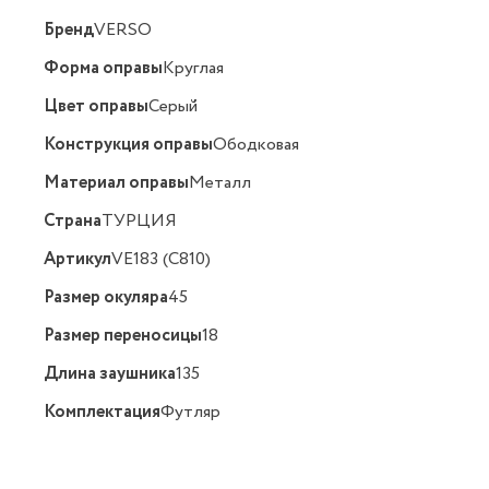
Бренд
VERSO
Форма оправы
Круглая
Цвет оправы
Серый
Конструкция оправы
Ободковая
Материал оправы
Металл
Страна
ТУРЦИЯ
Артикул
VE183 (C810)
Размер окуляра
45
Размер переносицы
18
Длина заушника
135
Комплектация
Футляр