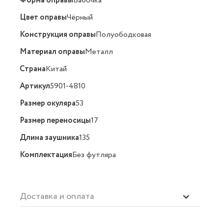
Форма оправы
Бабочка
Цвет оправы
Чёрный
Конструкция оправы
Полуободковая
Материал оправы
Металл
Страна
Китай
Артикул
5901-4810
Размер окуляра
53
Размер переносицы
17
Длина заушника
135
Комплектация
Без футляра
Доставка и оплата