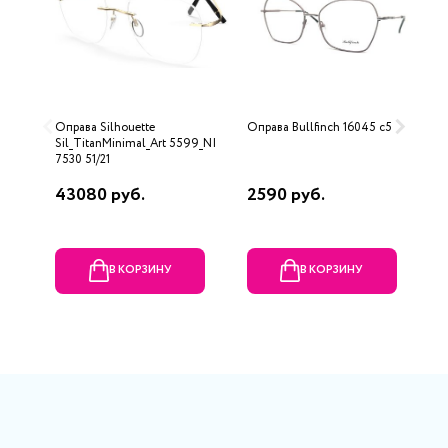
Оправа Silhouette
Оправа Bullfinch 16045 c5
О
Sil_TitanMinimal_Art 5599_NI
7530 51/21
43080 руб.
2590 руб.
7
В КОРЗИНУ
В КОРЗИНУ