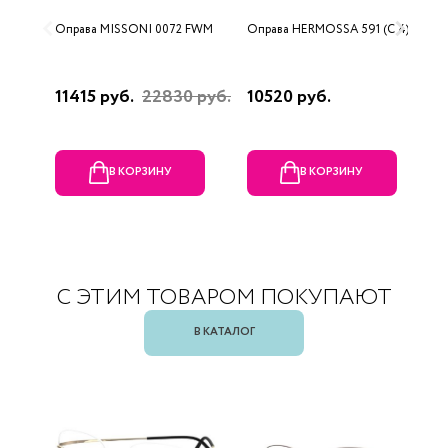
Оправа MISSONI 0072 FWM
Оправа HERMOSSA 591 (C 4)
О
(
11415 руб.
22830 руб.
10520 руб.
1
В КОРЗИНУ
В КОРЗИНУ
С ЭТИМ ТОВАРОМ ПОКУПАЮТ
В КАТАЛОГ