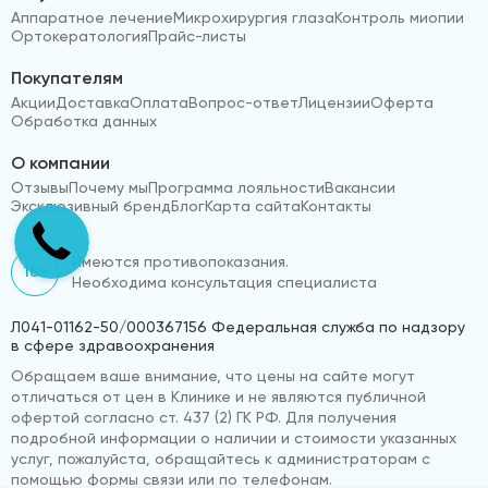
Аппаратное лечение
Микрохирургия глаза
Контроль миопии
Ортокератология
Прайс-листы
Покупателям
Акции
Доставка
Оплата
Вопрос-ответ
Лицензии
Оферта
Обработка данных
О компании
Отзывы
Почему мы
Программа лояльности
Вакансии
Эксклюзивный бренд
Блог
Карта сайта
Контакты
Имеются противопоказания.
18+
Необходима консультация специалиста
Л041-01162-50/000367156 Федеральная служба по надзору
в сфере здравоохранения
Обращаем ваше внимание, что цены на сайте могут
отличаться от цен в Клинике и не являются публичной
офертой согласно ст. 437 (2) ГК РФ. Для получения
подробной информации о наличии и стоимости указанных
услуг, пожалуйста, обращайтесь к администраторам с
помощью формы связи или по телефонам.