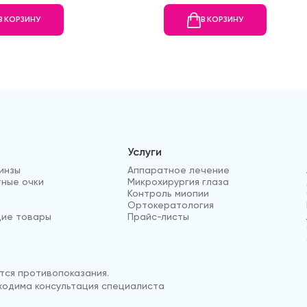
В КОРЗИНУ
В КОРЗИНУ
Услуги
инзы
Аппаратное лечение
ные очки
Микрохирургия глаза
Контроль миопии
Ортокератология
ие товары
Прайс-листы
ся противопоказания.
одима консультация специалиста