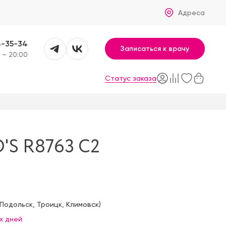
Адреса
4-35-34
Записаться к врачу
 – 20:00
Статус заказа
S R8763 C2
Подольск
,
Троицк
,
Климовск
)
х дней