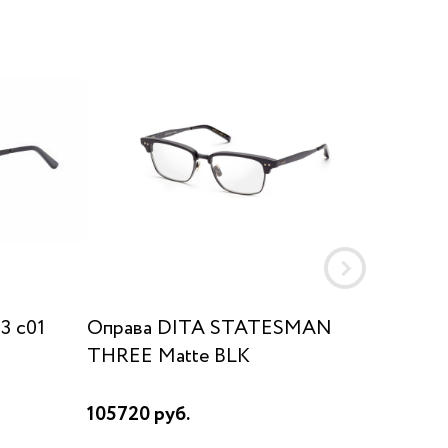
3 c01
Оправа DITA STATESMAN
Оправа
THREE Matte BLK
105720 руб.
17490 