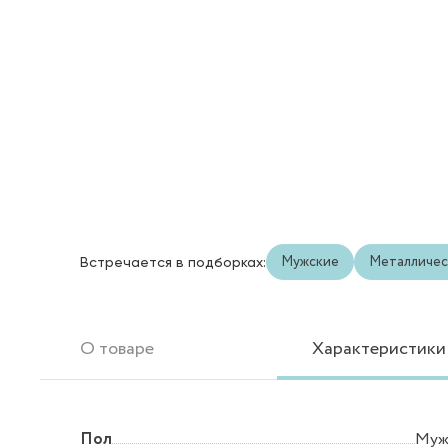
Мужские
Металличес
Встречается в подборках:
О товаре
Характеристики
Пол
Муж