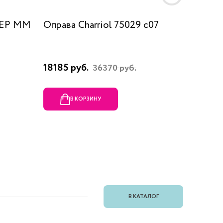
 EP MM
Оправа Charriol 75029 c07
Оправа
18185 руб.
23080 
36370 руб.
В КОРЗИНУ
В
В КАТАЛОГ