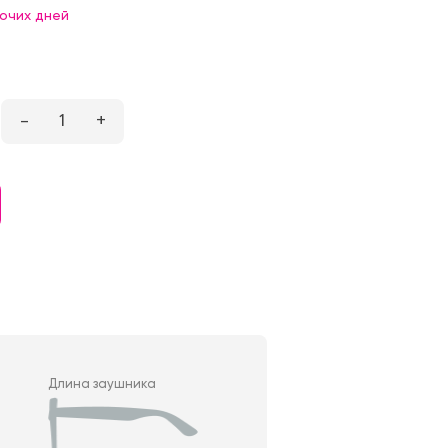
бочих дней
–
1
+
Длина заушника