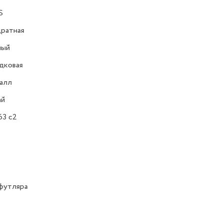
S
ратная
ный
дковая
алл
ай
63 c2
футляра