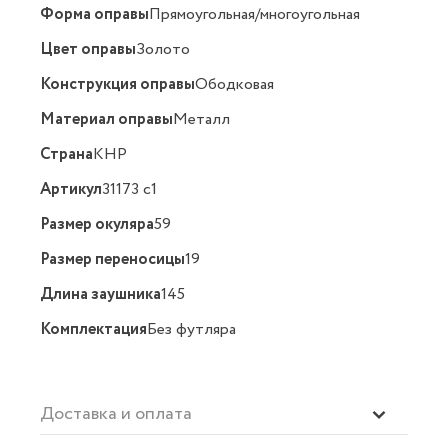
Форма оправы
Прямоугольная/многоугольная
Цвет оправы
Золото
Конструкция оправы
Ободковая
Материал оправы
Металл
Страна
КНР
Артикул
31173 с1
Размер окуляра
59
Размер переносицы
19
Длина заушника
145
Комплектация
Без футляра
Доставка и оплата