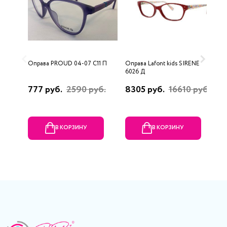
Оправа PROUD 04-07 C11 П
Оправа Lafont kids SIRENE
О
6026 Д
V
777 руб.
2590 руб.
8305 руб.
16610 руб.
1
В КОРЗИНУ
В КОРЗИНУ