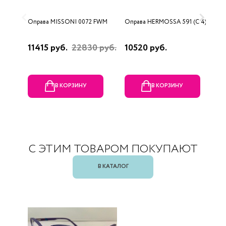
Оправа MISSONI 0072 FWM
Оправа HERMOSSA 591 (C 4)
О
0
11415 руб.
22830 руб.
10520 руб.
4
В КОРЗИНУ
В КОРЗИНУ
С ЭТИМ ТОВАРОМ ПОКУПАЮТ
В КАТАЛОГ