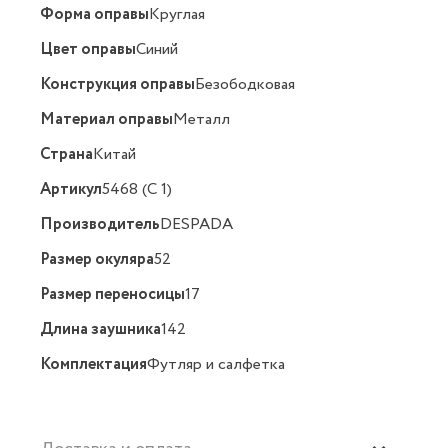
Форма оправы
Круглая
Цвет оправы
Синий
Конструкция оправы
Безободковая
Материал оправы
Металл
Страна
Китай
Артикул
5468 (C 1)
Производитель
DESPADA
Размер окуляра
52
Размер переносицы
17
Длина заушника
142
Комплектация
Футляр и салфетка