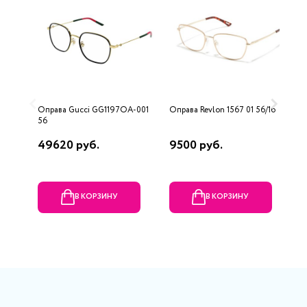
Оправа Gucci GG1197OA-001
Оправа Revlon 1567 01 56/16
О
56
49620 руб.
9500 руб.
1
р
В КОРЗИНУ
В КОРЗИНУ