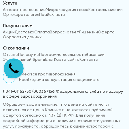
Услуги
Аппаратное лечение
Микрохирургия глаза
Контроль миопии
Ортокератология
Прайс-листы
Покупателям
Акции
Доставка
Оплата
Вопрос-ответ
Лицензии
Оферта
Обработка данных
О компании
Отзывы
Почему мы
Программа лояльности
Вакансии
Эксклюзивный бренд
Блог
Карта сайта
Контакты
Имеются противопоказания.
18+
Необходима консультация специалиста
Л041-01162-50/000367156 Федеральная служба по надзору
в сфере здравоохранения
Обращаем ваше внимание, что цены на сайте могут
отличаться от цен в Клинике и не являются публичной
офертой согласно ст. 437 (2) ГК РФ. Для получения
подробной информации о наличии и стоимости указанных
услуг, пожалуйста, обращайтесь к администраторам с