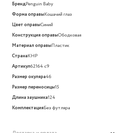
Бренд
Penguin Baby
Форма оправы
Кошачий глаз
Цвет оправы
Синий
Конструкция оправы
Ободковая
Материал оправы
Пластик
Страна
КНР
Артикул
62164 c9
Размер окуляра
46
Размер переносицы
15
Длина заушника
124
Комплектация
Без футляра
Доставка и оплата