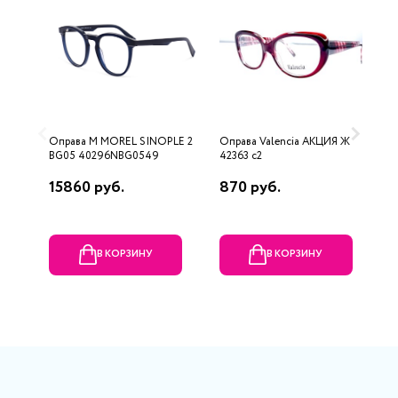
Оправа M MOREL SINOPLE 2
Оправа Valencia AKЦИЯ Ж
О
BG05 40296NBG0549
42363 c2
15860 руб.
870 руб.
1
В КОРЗИНУ
В КОРЗИНУ