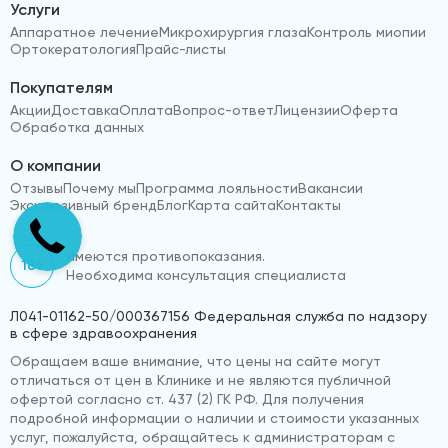
Услуги
Аппаратное лечение
Микрохирургия глаза
Контроль миопии
Ортокератология
Прайс-листы
Покупателям
Акции
Доставка
Оплата
Вопрос-ответ
Лицензии
Оферта
Обработка данных
О компании
Отзывы
Почему мы
Программа лояльности
Вакансии
Эксклюзивный бренд
Блог
Карта сайта
Контакты
Имеются противопоказания.
18+
Необходима консультация специалиста
Л041-01162-50/000367156 Федеральная служба по надзору
в сфере здравоохранения
Обращаем ваше внимание, что цены на сайте могут
отличаться от цен в Клинике и не являются публичной
офертой согласно ст. 437 (2) ГК РФ. Для получения
подробной информации о наличии и стоимости указанных
услуг, пожалуйста, обращайтесь к администраторам с