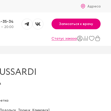
Адреса
4-35-34
Записаться к врачу
 – 20:00
Статус заказа
USSARDI
A
фетка
Подольск
,
Троицк
,
Климовск
)