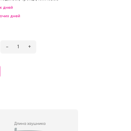
х дней
бочих дней
–
1
+
Длина заушника