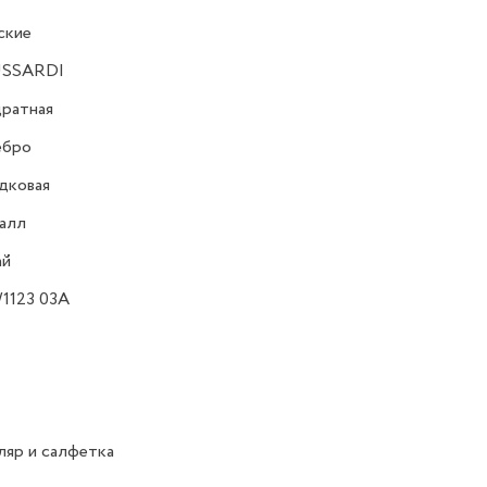
ские
SSARDI
ратная
ебро
дковая
алл
ай
1123 03A
яр и салфетка