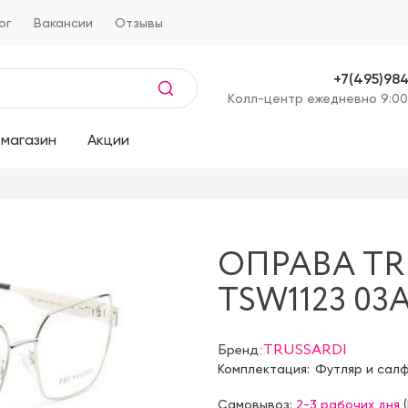
ог
Вакансии
Отзывы
+7(495)98
Kолл-центр ежедневно 9:00
магазин
Акции
ОПРАВА TR
TSW1123 03
Бренд:
TRUSSARDI
Комплектация:
Футляр и сал
Самовывоз:
2-3 рабочих дня
(