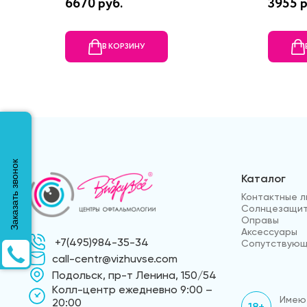
6670 руб.
3955 
В КОРЗИНУ
Заказать звонок
Каталог
Контактные л
Солнцезащит
Оправы
Аксессуары
+7(495)984-35-34
Сопутствующ
call-centr@vizhuvse.com
Подольск, пр-т Ленина, 150/54
Kолл-центр ежедневно 9:00 –
Имеют
20:00
18+