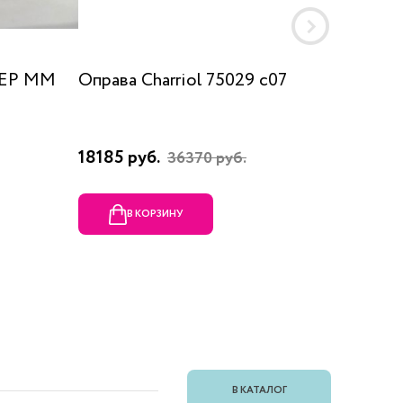
 EP MM
Оправа Charriol 75029 c07
Оправа
18185 руб.
23080 
36370 руб.
В КОРЗИНУ
В
В КАТАЛОГ