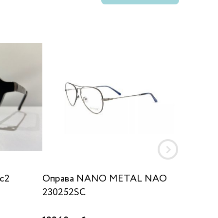
 с2
Оправа NANO METAL NAO
Оправа
230252SC