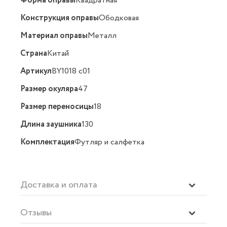
Форма оправы
Квадратная
Конструкция оправы
Ободковая
Материал оправы
Металл
Страна
Китай
Артикул
BY1018 c01
Размер окуляра
47
Размер переносицы
18
Длина заушника
130
Комплектация
Футляр и салфетка
Доставка и оплата
Отзывы