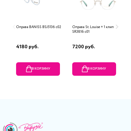
Оправа BANISS BSJ5136 c02
Оправа St. Louise + 1 клип
О
SR3816 c01
4180 руб.
7200 руб.
5
В КОРЗИНУ
В КОРЗИНУ