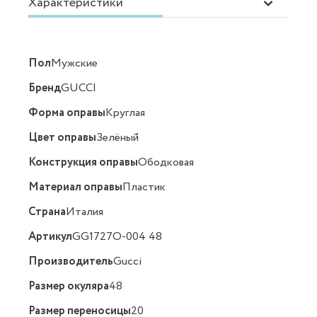
Характеристики
Пол
Мужские
Бренд
GUCCI
Форма оправы
Круглая
Цвет оправы
Зелёный
Конструкция оправы
Ободковая
Материал оправы
Пластик
Страна
Италия
Артикул
GG1727O-004 48
Производитель
Gucci
Размер окуляра
48
Размер переносицы
20