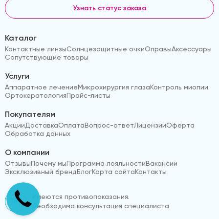
Узнать статус заказа
Каталог
Контактные линзы
Солнцезащитные очки
Оправы
Аксессуары
Сопутствующие товары
Услуги
Аппаратное лечение
Микрохирургия глаза
Контроль миопии
Ортокератология
Прайс-листы
Покупателям
Акции
Доставка
Оплата
Вопрос-ответ
Лицензии
Оферта
Обработка данных
О компании
Отзывы
Почему мы
Программа лояльности
Вакансии
Эксклюзивный бренд
Блог
Карта сайта
Контакты
Имеются противопоказания.
18+
Необходима консультация специалиста