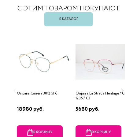
С ЭТИМ ТОВАРОМ ПОКУПАЮТ
В КАТАЛОГ
Оправа Carrera 3012 5F6
Оправа La Strada Heritage YC-
О
12057 C3
18980 руб.
5680 руб.
1
В КОРЗИНУ
В КОРЗИНУ