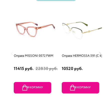
Оправа MISSONI 0072 FWM
Оправа HERMOSSA 591 (C 4)
О
(
11415 руб.
22830 руб.
10520 руб.
1
В КОРЗИНУ
В КОРЗИНУ