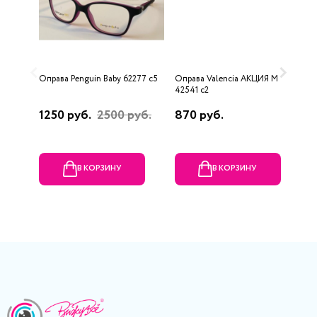
Оправа Penguin Baby 62277 c5
Оправа Valencia AKЦИЯ М
О
42541 c2
5
1250 руб.
2500 руб.
870 руб.
6
В КОРЗИНУ
В КОРЗИНУ