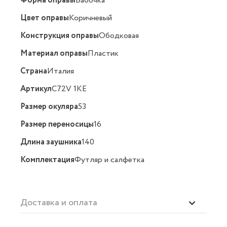
Форма оправы
Бабочка
Цвет оправы
Коричневый
Конструкция оправы
Ободковая
Материал оправы
Пластик
Страна
Италия
Артикул
C72V 1KE
Размер окуляра
53
Размер переносицы
16
Длина заушника
140
Комплектация
Футляр и салфетка
Доставка и оплата