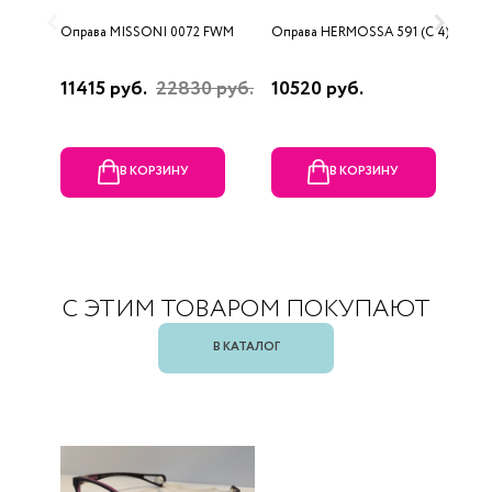
Оправа MISSONI 0072 FWM
Оправа HERMOSSA 591 (C 4)
О
(
11415 руб.
22830 руб.
10520 руб.
1
В КОРЗИНУ
В КОРЗИНУ
С ЭТИМ ТОВАРОМ ПОКУПАЮТ
В КАТАЛОГ