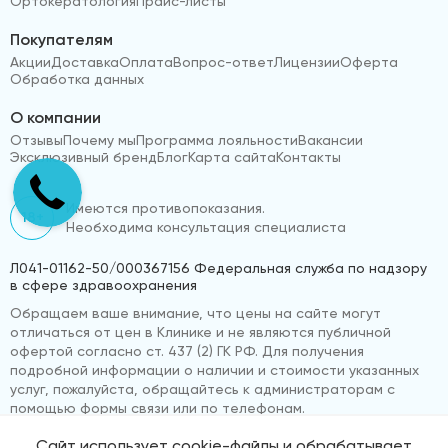
Ортокератология
Прайс-листы
Покупателям
Акции
Доставка
Оплата
Вопрос-ответ
Лицензии
Оферта
Обработка данных
О компании
Отзывы
Почему мы
Программа лояльности
Вакансии
Эксклюзивный бренд
Блог
Карта сайта
Контакты
Имеются противопоказания.
18+
Необходима консультация специалиста
Л041-01162-50/000367156 Федеральная служба по надзору
в сфере здравоохранения
Обращаем ваше внимание, что цены на сайте могут
отличаться от цен в Клинике и не являются публичной
офертой согласно ст. 437 (2) ГК РФ. Для получения
подробной информации о наличии и стоимости указанных
услуг, пожалуйста, обращайтесь к администраторам с
помощью формы связи или по телефонам.
Сайт использует cookie-файлы и обрабатывает